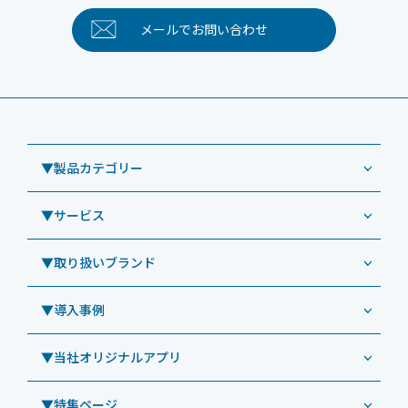
メールで
お問い合わせ
▼製品カテゴリー
▼サービス
業務用タブレット
Windowsタブレット TW2A-NF9LTA
▼取り扱いブランド
コールセンター
Windowsタブレット TW2A-N9LTA
CRMシステム「カイゼンコール」
▼導入事例
Windowsタブレット TW2A-N9LT
ODS（オーディーエス）
リペアサービス
Windowsタブレット TW2A-E9LT
LG（エルジー）
▼当社オリジナルアプリ
教育機関向けiPad修理パック
導入事例（業務用タブレット、デジタルサイネージほか）
Androidタブレット TA2C-NF8
ViewSonic（ビューソニック）
社内ヘルプデスク代行サービス
事例：業務用タブレット端末
▼特集ページ