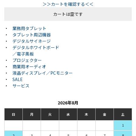
＞＞カートを確認する＜＜
カートは空です
・
業務用タブレット
・
タブレット周辺機器
・
デジタルサイネージ
・
デジタルホワイトボード
／電子黒板
・
プロジェクター
・
商業用オーディオ
・
液晶ディスプレイ／PCモニター
・
SALE
・
サービス
2026年8月
日
月
火
水
木
金
土
1
2
3
4
5
6
7
8