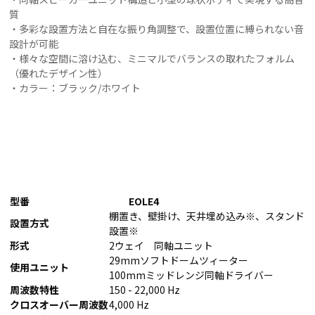
質
・多彩な設置方法と自在な振り角調整で、設置位置に縛られない音
設計が可能
・様々な空間に溶け込む、ミニマルでバランスの取れたフォルム
（優れたデザイン性）
・カラー：ブラック/ホワイト
型番
EOLE4
棚置き、壁掛け、天井埋め込み※、スタンド
設置方式
設置※
形式
2ウェイ 同軸ユニット
29mmソフトドームツィーター
使用ユニット
100mmミッドレンジ同軸ドライバー
周波数特性
150 - 22,000 Hz
クロスオーバー周波数
4,000 Hz