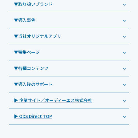
Windowsタブレット TW2A-NF9LTA
▼取り扱いブランド
コールセンター
Windowsタブレット TW2A-N9LTA
CRMシステム「カイゼンコール」
▼導入事例
Windowsタブレット TW2A-N9LT
ODS（オーディーエス）
リペアサービス
Windowsタブレット TW2A-E9LT
LG（エルジー）
▼当社オリジナルアプリ
教育機関向けiPad修理パック
導入事例（業務用タブレット、デジタルサイネージほか）
Androidタブレット TA2C-NF8
ViewSonic（ビューソニック）
社内ヘルプデスク代行サービス
事例：業務用タブレット端末
▼特集ページ
Androidタブレット TA2C-NF8BL
PHILIPS（フィリップス）
業務効率化アプリ「NFCオプティマイザー」
教育機関向けiPad管理運用パック
事例：業務用サイネージ・プロジェクター
Androidタブレット TA2C-CS8
DynaScan（ダイナスキャン）
サポート支援アプリ「ログ送信アプリ」
▼各種コンテンツ
教育機関向けICT支援ソリューション
事例：業務用オーディオ・その他AV機器
業務用タブレット
Androidタブレット TA2C-CS8BL
SAMSUNG（サムスン）
MDMアプリ「Tablet Control」
教育機関向けネットワーク機器導入保守
事例：サービス
>特長1：USB Type-Aポート
▼導入後のサポート
Androidタブレット TA2C-DR94G
Goodview（グッドビュー）
特集記事
キッティング
>特長2：microHDMIポート
Androidタブレット TA2C-DR9
Cloudpoint（クラウドポイント）
製品カタログ
▶ 企業サイト／オーディーエス株式会社
自治体向けDXソリューションサービス
>特長3：AC常時給電タイプ
オーディーエスPCカスタマーセンター
Androidタブレット TA2C-M8AC
BenQ（ベンキュー）
プレスリリース
法人向けデバイス買取サービス
>飲食向けタブレット
▶ ODS Direct TOP
Androidタブレット TA2C-M8
Magconn（マグコン）
製品写真
法人向けiPad修理＆デバイス買取サービス
>ホテル向けタブレット
PTJ-MCシリーズ、PDS-MC
LUTRON（ルートロン）
Commercial Audio: Product page(English)
>サイネージ利用タブレット