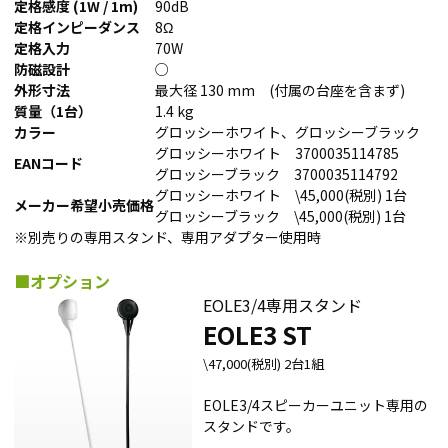
定格感度 (1W / 1m)
90dB
定格インピーダンス
8Ω
定格入力
70W
防磁設計
○
外形寸法
最大径 130 mm (付属の台座を含まず)
質量（1台）
1.4 kg
カラー
グロッシーホワイト、グロッシーブラック
グロッシーホワイト 3700035114785
EANコード
グロッシーブラック 3700035114792
グロッシーホワイト \45,000(税別) 1台
メーカー希望小売価格
グロッシーブラック \45,000(税別) 1台
※別売りの専用スタンド、専用アダプター使用時
■オプション
EOLE3/4専用スタンド
EOLE3 ST
\47,000(税別) 2台1組
EOLE3/4スピーカーユニット専用の
スタンドです。