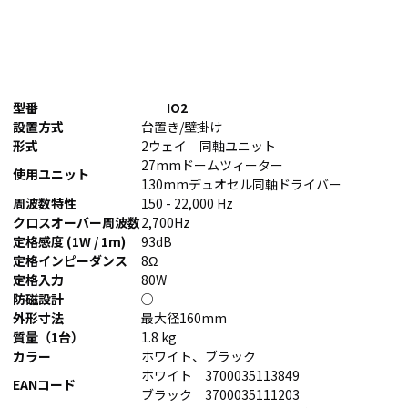
型番
IO2
設置方式
台置き/壁掛け
形式
2ウェイ 同軸ユニット
27mmドームツィーター
使用ユニット
130mmデュオセル同軸ドライバー
周波数特性
150 - 22,000 Hz
クロスオーバー周波数
2,700Hz
定格感度 (1W / 1m)
93dB
定格インピーダンス
8Ω
定格入力
80W
防磁設計
○
外形寸法
最大径160mm
質量（1台）
1.8 kg
カラー
ホワイト、ブラック
ホワイト 3700035113849
EANコード
ブラック 3700035111203