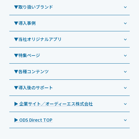
Windowsタブレット TW2A-NF9LTA
▼取り扱いブランド
コールセンター
Windowsタブレット TW2A-N9LTA
CRMシステム「カイゼンコール」
▼導入事例
Windowsタブレット TW2A-N9LT
ODS（オーディーエス）
リペアサービス
Windowsタブレット TW2A-E9LT
LG（エルジー）
▼当社オリジナルアプリ
教育機関向けiPad修理パック
導入事例（業務用タブレット、デジタルサイネージほか）
Androidタブレット TA2C-NF8
ViewSonic（ビューソニック）
社内ヘルプデスク代行サービス
事例：業務用タブレット端末
▼特集ページ
Androidタブレット TA2C-NF8BL
PHILIPS（フィリップス）
業務効率化アプリ「NFCオプティマイザー」
教育機関向けiPad管理運用パック
事例：業務用サイネージ・プロジェクター
Androidタブレット TA2C-CS8
DynaScan（ダイナスキャン）
サポート支援アプリ「ログ送信アプリ」
▼各種コンテンツ
教育機関向けICT支援ソリューション
事例：業務用オーディオ・その他AV機器
業務用タブレット
Androidタブレット TA2C-CS8BL
SAMSUNG（サムスン）
MDMアプリ「Tablet Control」
教育機関向けネットワーク機器導入保守
事例：サービス
>特長1：USB Type-Aポート
▼導入後のサポート
Androidタブレット TA2C-DR94G
Goodview（グッドビュー）
特集記事
キッティング
>特長2：microHDMIポート
Androidタブレット TA2C-DR9
Cloudpoint（クラウドポイント）
製品カタログ
▶ 企業サイト／オーディーエス株式会社
自治体向けDXソリューションサービス
>特長3：AC常時給電タイプ
オーディーエスPCカスタマーセンター
Androidタブレット TA2C-M8AC
BenQ（ベンキュー）
プレスリリース
法人向けデバイス買取サービス
>飲食向けタブレット
▶ ODS Direct TOP
Androidタブレット TA2C-M8
Magconn（マグコン）
製品写真
法人向けiPad修理＆デバイス買取サービス
>ホテル向けタブレット
PTJ-MCシリーズ、PDS-MC
LUTRON（ルートロン）
Commercial Audio: Product page(English)
>サイネージ利用タブレット