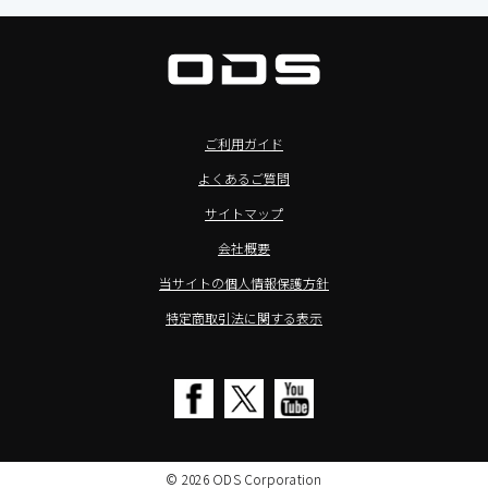
タブレット周辺機器
BIAMP ／ Apart Audio（バイアンプ）
>バッテリーレスタブレット
デジタルサイネージ
SpeakerCraft（スピーカークラフト）
>NFCタブレット
デジタルホワイトボード／電子黒板
AIM（エイム）
>TA2C-NF8シリーズ紹介
プロジェクター
MASSIVE（マッシブ）
ご利用ガイド
>Windowsタブレット
商業用オーディオ
Sound Sphere（サウンドスフィア）
よくあるご質問
オーディーエスが選ばれる理由
液晶ディスプレイ／PCモニター
FORVICE（フォービス）
サイトマップ
Windows IoT Enterprise LTSC
業務用タブレット・デジタルサイネージSALE
MMK（エムエムケー）
会社概要
TA2C-DR9シリーズ_オリジナル機能
AVAWOOD（アバウッド）
当サイトの個人情報保護方針
TA2C-CS8_カスタマイズメニュー
AURORA（オーロラ）
特定商取引法に関する表示
簡単カスタム設定ツール「EZTools」
CHIEF（チーフ）
MDMによるタブレット一括管理
Honeywell（ハネウェル）
電子ピアノ修理／代行店募集
cino（チノ）
SALE
KOAMTAC（コームタック）
© 2026 ODS Corporation