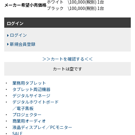
ホワイト \100,000(税別) 1台
メーカー希望小売価格
ブラック \100,000(税別) 1台
ログイン
ログイン
新規会員登録
＞＞カートを確認する＜＜
カートは空です
・
業務用タブレット
・
タブレット周辺機器
・
デジタルサイネージ
・
デジタルホワイトボード
／電子黒板
・
プロジェクター
・
商業用オーディオ
・
液晶ディスプレイ／PCモニター
・
SALE