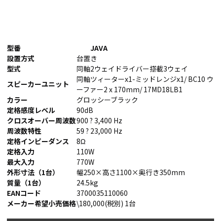
型番
JAVA
設置方式
台置き
型式
同軸2ウェイドライバー搭載3ウェイ
同軸ツィーターx1-ミッドレンジx1/ BC10 ウ
スピーカーユニット
ーファー2 x 170mm/ 17MD18LB1
カラー
グロッシーブラック
定格感度レベル
90dB
クロスオーバー周波数
900 ? 3,400 Hz
周波数特性
59 ? 23,000 Hz
定格インピーダンス
8Ω
定格入力
110W
最大入力
770W
外形寸法（1台）
幅250×高さ1100×奥行き350mm
質量（1台）
24.5kg
EANコード
3700035110060
メーカー希望小売価格
\180,000(税別) 1台