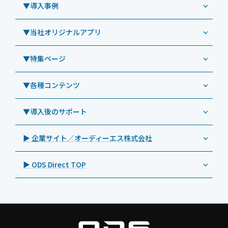
CRMシステム「カイゼンコール」
▼導入事例
Windowsタブレット TW2A-N9LT
ODS（オーディーエス）
リペアサービス
Windowsタブレット TW2A-E9LT
LG（エルジー）
▼当社オリジナルアプリ
教育機関向けiPad修理パック
導入事例（業務用タブレット、デジタルサイネージほか）
Androidタブレット TA2C-NF8
ViewSonic（ビューソニック）
社内ヘルプデスク代行サービス
事例：業務用タブレット端末
▼特集ページ
Androidタブレット TA2C-NF8BL
PHILIPS（フィリップス）
業務効率化アプリ「NFCオプティマイザー」
教育機関向けiPad管理運用パック
事例：業務用サイネージ・プロジェクター
Androidタブレット TA2C-CS8
DynaScan（ダイナスキャン）
サポート支援アプリ「ログ送信アプリ」
▼各種コンテンツ
教育機関向けICT支援ソリューション
事例：業務用オーディオ・その他AV機器
業務用タブレット
Androidタブレット TA2C-CS8BL
SAMSUNG（サムスン）
MDMアプリ「Tablet Control」
教育機関向けネットワーク機器導入保守
事例：サービス
>特長1：USB Type-Aポート
▼導入後のサポート
Androidタブレット TA2C-DR94G
Goodview（グッドビュー）
特集記事
キッティング
>特長2：microHDMIポート
Androidタブレット TA2C-DR9
Cloudpoint（クラウドポイント）
製品カタログ
▶ 企業サイト／オーディーエス株式会社
自治体向けDXソリューションサービス
>特長3：AC常時給電タイプ
オーディーエスPCカスタマーセンター
Androidタブレット TA2C-M8AC
BenQ（ベンキュー）
プレスリリース
法人向けデバイス買取サービス
>飲食向けタブレット
▶ ODS Direct TOP
Androidタブレット TA2C-M8
Magconn（マグコン）
製品写真
法人向けiPad修理＆デバイス買取サービス
>ホテル向けタブレット
PTJ-MCシリーズ、PDS-MC
LUTRON（ルートロン）
Commercial Audio: Product page(English)
>サイネージ利用タブレット
タブレット周辺機器
BIAMP ／ Apart Audio（バイアンプ）
>バッテリーレスタブレット
デジタルサイネージ
SpeakerCraft（スピーカークラフト）