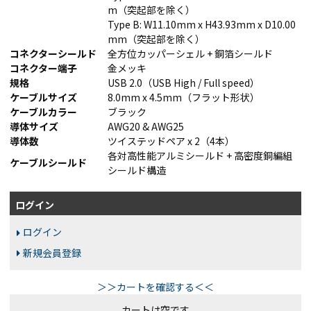
m（突起部を除く）
Type B: W11.10mm x H43.93mm x D10.00
mm（突起部を除く）
コネクターシールド
全方位カッパーシェル + 銅箔シールド
コネクター端子
金メッキ
規格
USB 2.0（USB High / Full speed）
ケーブルサイズ
8.0mm x 4.5mm（フラット形状）
ケーブルカラー
ブラック
導体サイズ
AWG20 & AWG25
導体数
ツイステッドペア x 2（4本）
各対高性能アルミシールド + 高密度銅編組
ケーブルシールド
シールド構造
ログイン
ログイン
新規会員登録
＞＞カートを確認する＜＜
カートは空です