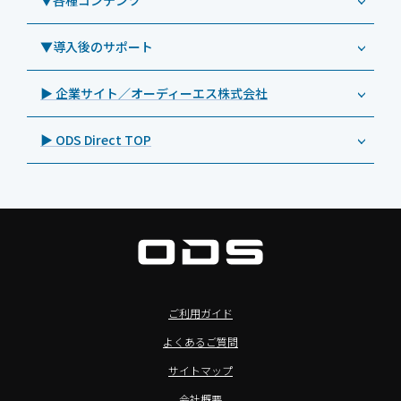
▼各種コンテンツ
教育機関向けICT支援ソリューション
事例：業務用オーディオ・その他AV機器
業務用タブレット
Androidタブレット TA2C-CS8BL
SAMSUNG（サムスン）
MDMアプリ「Tablet Control」
教育機関向けネットワーク機器導入保守
事例：サービス
>特長1：USB Type-Aポート
▼導入後のサポート
Androidタブレット TA2C-DR94G
Goodview（グッドビュー）
特集記事
キッティング
>特長2：microHDMIポート
Androidタブレット TA2C-DR9
Cloudpoint（クラウドポイント）
製品カタログ
▶ 企業サイト／オーディーエス株式会社
自治体向けDXソリューションサービス
>特長3：AC常時給電タイプ
オーディーエスPCカスタマーセンター
Androidタブレット TA2C-M8AC
BenQ（ベンキュー）
プレスリリース
法人向けデバイス買取サービス
>飲食向けタブレット
▶ ODS Direct TOP
Androidタブレット TA2C-M8
Magconn（マグコン）
製品写真
法人向けiPad修理＆デバイス買取サービス
>ホテル向けタブレット
PTJ-MCシリーズ、PDS-MC
LUTRON（ルートロン）
Commercial Audio: Product page(English)
>サイネージ利用タブレット
タブレット周辺機器
BIAMP ／ Apart Audio（バイアンプ）
>バッテリーレスタブレット
デジタルサイネージ
SpeakerCraft（スピーカークラフト）
>NFCタブレット
デジタルホワイトボード／電子黒板
AIM（エイム）
>TA2C-NF8シリーズ紹介
プロジェクター
MASSIVE（マッシブ）
ご利用ガイド
>Windowsタブレット
商業用オーディオ
Sound Sphere（サウンドスフィア）
よくあるご質問
オーディーエスが選ばれる理由
液晶ディスプレイ／PCモニター
FORVICE（フォービス）
サイトマップ
Windows IoT Enterprise LTSC
業務用タブレット・デジタルサイネージSALE
MMK（エムエムケー）
会社概要