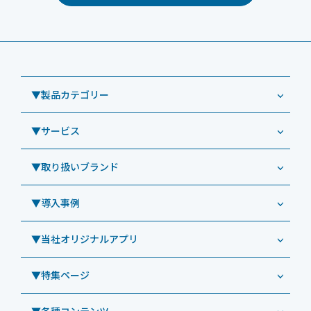
▼製品カテゴリー
▼サービス
業務用タブレット
Windowsタブレット TW2A-NF9LTA
▼取り扱いブランド
コールセンター
Windowsタブレット TW2A-N9LTA
CRMシステム「カイゼンコール」
▼導入事例
Windowsタブレット TW2A-N9LT
ODS（オーディーエス）
リペアサービス
Windowsタブレット TW2A-E9LT
LG（エルジー）
▼当社オリジナルアプリ
教育機関向けiPad修理パック
導入事例（業務用タブレット、デジタルサイネージほか）
Androidタブレット TA2C-NF8
ViewSonic（ビューソニック）
社内ヘルプデスク代行サービス
事例：業務用タブレット端末
▼特集ページ
Androidタブレット TA2C-NF8BL
PHILIPS（フィリップス）
業務効率化アプリ「NFCオプティマイザー」
教育機関向けiPad管理運用パック
事例：業務用サイネージ・プロジェクター
Androidタブレット TA2C-CS8
DynaScan（ダイナスキャン）
サポート支援アプリ「ログ送信アプリ」