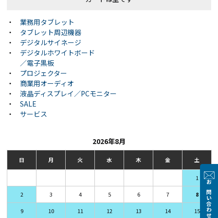
・
業務用タブレット
・
タブレット周辺機器
・
デジタルサイネージ
・
デジタルホワイトボード
／電子黒板
・
プロジェクター
・
商業用オーディオ
・
液晶ディスプレイ／PCモニター
・
SALE
・
サービス
2026年8月
日
月
火
水
木
金
土
1
お問い合わせ
2
3
4
5
6
7
8
9
10
11
12
13
14
15