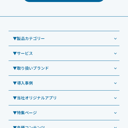
▼製品カテゴリー
▼サービス
業務用タブレット
Windowsタブレット TW2A-NF9LTA
▼取り扱いブランド
コールセンター
Windowsタブレット TW2A-N9LTA
CRMシステム「カイゼンコール」
▼導入事例
Windowsタブレット TW2A-N9LT
ODS（オーディーエス）
リペアサービス
Windowsタブレット TW2A-E9LT
LG（エルジー）
▼当社オリジナルアプリ
教育機関向けiPad修理パック
導入事例（業務用タブレット、デジタルサイネージほか）
Androidタブレット TA2C-NF8
ViewSonic（ビューソニック）
社内ヘルプデスク代行サービス
事例：業務用タブレット端末
▼特集ページ
Androidタブレット TA2C-NF8BL
PHILIPS（フィリップス）
業務効率化アプリ「NFCオプティマイザー」
教育機関向けiPad管理運用パック
事例：業務用サイネージ・プロジェクター
Androidタブレット TA2C-CS8
DynaScan（ダイナスキャン）
サポート支援アプリ「ログ送信アプリ」
▼各種コンテンツ