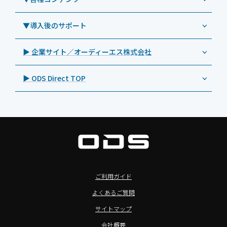
教育機関向けICT支援ソリューション
事例：業務用オーディオ・その他AV機器
業務用タブレット
Androidタブレット TA2C-CS8BL
SAMSUNG（サムスン）
MDMアプリ「Tablet Control」
教育機関向けネットワーク機器導入保守
事例：サービス
>特長1：USB Type-Aポート
▼導入後のサポート
Androidタブレット TA2C-DR94G
Goodview（グッドビュー）
特集記事
キッティング
>特長2：microHDMIポート
Androidタブレット TA2C-DR9
Cloudpoint（クラウドポイント）
製品カタログ
▶ 企業サイト／オーディーエス株式会社
自治体向けDXソリューションサービス
>特長3：AC常時給電タイプ
オーディーエスPCカスタマーセンター
Androidタブレット TA2C-M8AC
BenQ（ベンキュー）
プレスリリース
法人向けデバイス買取サービス
>飲食向けタブレット
▶ ODS Direct TOP
Androidタブレット TA2C-M8
Magconn（マグコン）
製品写真
法人向けiPad修理＆デバイス買取サービス
>ホテル向けタブレット
PTJ-MCシリーズ、PDS-MC
LUTRON（ルートロン）
Commercial Audio: Product page(English)
>サイネージ利用タブレット
タブレット周辺機器
BIAMP ／ Apart Audio（バイアンプ）
>バッテリーレスタブレット
デジタルサイネージ
SpeakerCraft（スピーカークラフト）
>NFCタブレット
デジタルホワイトボード／電子黒板
AIM（エイム）
>TA2C-NF8シリーズ紹介
プロジェクター
MASSIVE（マッシブ）
ご利用ガイド
>Windowsタブレット
商業用オーディオ
Sound Sphere（サウンドスフィア）
よくあるご質問
オーディーエスが選ばれる理由
液晶ディスプレイ／PCモニター
FORVICE（フォービス）
サイトマップ
Windows IoT Enterprise LTSC
業務用タブレット・デジタルサイネージSALE
MMK（エムエムケー）
会社概要