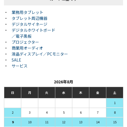
・
業務用タブレット
・
タブレット周辺機器
・
デジタルサイネージ
・
デジタルホワイトボード
／電子黒板
・
プロジェクター
・
商業用オーディオ
・
液晶ディスプレイ／PCモニター
・
SALE
・
サービス
2026年8月
日
月
火
水
木
金
土
1
2
3
4
5
6
7
8
9
10
11
12
13
14
15