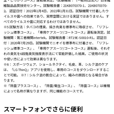
生・しっかりコース」運転後測定。-試験機関：（一般財団法人）日本繊
維製品品質技術センター。試験報告書：21KB070370-1、21KB070370-
2。 認証日付：2022年1月4日、2022年1月31日。試験機関で付着したウ
イルスや菌への効果であり、実際空間における実証ではありません。す
べてのウイルスや菌に対応するわけではありません。
※5:試験方法：タバコの煙臭、焼き肉臭を標準布に吸収させ、「リフレ
ッシュ標準コース」、「専用ケアスーツ/コートコース」運転後測定。試
験機関：第三者機関intertek。試験報告書：RT19E-S0010-R1。認証日
付：2020年7月29日。試験機関でニオイを標準布に付着させ、「リフレ
ッシュ標準コース」、「専用ケアスーツ/コートコース」運転後、それぞ
れの臭気を6段階臭気強度表示法にて官能評価した結果。ご使用の状況
や使い方によって効果は異なります。
※6： スポーツウェア、ショールネクタイ、毛皮、革、シルク混のケア
は、「LG ThinQ」アプリを使用し、専用のコースをダウンロードするこ
とで可能。 ※7：シルク混の割合によって、縮みの原因となる場合があ
ります。
※「除菌プラスコース」、「除菌/衛生コース」、「除菌コース」は機種
によって名称が異なりますが、同じ機能のコースです。
スマートフォンでさらに便利