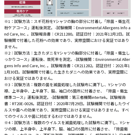
※1：試験方法：スギ花粉をYシャツの胸の部分に付着し「除菌・衛生花
粉ケアコース」運転後測定。-試験機関：Environmental Allergens Info a
nd Care, Inc. 。試験報告書：CR211280。認証日付：2021年12月2日。試
験機関で付着した花粉への効果であり、実際空間における実証ではあり
ません。
※2：試験方法：生きたダニをYシャツの胸部分に付着し「除菌・衛生し
っかりコース」運転後、致死率を測定。-試験機関：Environmental Aller
gens Info and Care, Inc. 。試験報告書：CR211282。認証日付：2021年1
1月30日。試験機関で付着した生きたダニへの効果であり、実際空間に
おける実証ではありません。
※3：試験方法：複数の菌を滅菌処理した試験布に滴下し、Yシャツの
襟、上半身中、上半身下、脇、袖口の5箇所に付着させ、「除菌・衛生
標準コース」運転後測定。-試験機関：第三者機関intertek。試験報告
書：RT20E-0026。認証日付：2020年7月29日。試験機関で付着したウイ
ルスや菌への効果であり、実際空間における実証ではありません。すべ
てのウイルスや菌に対応するわけではありません。
※4：試験方法：複数のウイルスを滅菌処理した試験布に滴下し、Yシャ
ツの襟、上半身中、上半身下、脇、袖口の5箇所に付着させ、「除菌衛