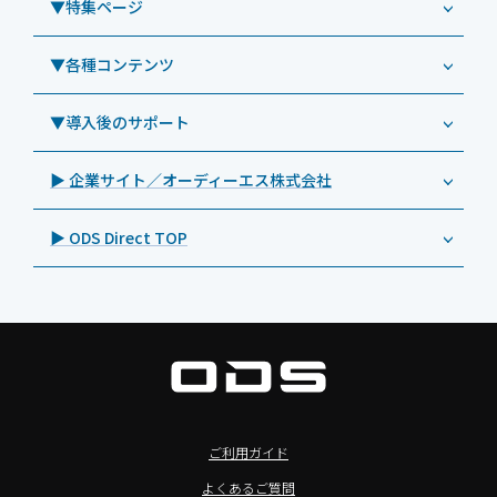
事例：業務用タブレット端末
▼特集ページ
Androidタブレット TA2C-NF8BL
PHILIPS（フィリップス）
業務効率化アプリ「NFCオプティマイザー」
教育機関向けiPad管理運用パック
事例：業務用サイネージ・プロジェクター
Androidタブレット TA2C-CS8
DynaScan（ダイナスキャン）
サポート支援アプリ「ログ送信アプリ」
▼各種コンテンツ
教育機関向けICT支援ソリューション
事例：業務用オーディオ・その他AV機器
業務用タブレット
Androidタブレット TA2C-CS8BL
SAMSUNG（サムスン）
MDMアプリ「Tablet Control」
教育機関向けネットワーク機器導入保守
事例：サービス
>特長1：USB Type-Aポート
▼導入後のサポート
Androidタブレット TA2C-DR94G
Goodview（グッドビュー）
特集記事
キッティング
>特長2：microHDMIポート
Androidタブレット TA2C-DR9
Cloudpoint（クラウドポイント）
製品カタログ
▶ 企業サイト／オーディーエス株式会社
自治体向けDXソリューションサービス
>特長3：AC常時給電タイプ
オーディーエスPCカスタマーセンター
Androidタブレット TA2C-M8AC
BenQ（ベンキュー）
プレスリリース
法人向けデバイス買取サービス
>飲食向けタブレット
▶ ODS Direct TOP
Androidタブレット TA2C-M8
Magconn（マグコン）
製品写真
法人向けiPad修理＆デバイス買取サービス
>ホテル向けタブレット
PTJ-MCシリーズ、PDS-MC
LUTRON（ルートロン）
Commercial Audio: Product page(English)
>サイネージ利用タブレット
タブレット周辺機器
BIAMP ／ Apart Audio（バイアンプ）
>バッテリーレスタブレット
デジタルサイネージ
SpeakerCraft（スピーカークラフト）
>NFCタブレット
デジタルホワイトボード／電子黒板
AIM（エイム）
>TA2C-NF8シリーズ紹介
プロジェクター
MASSIVE（マッシブ）
ご利用ガイド
>Windowsタブレット
商業用オーディオ
Sound Sphere（サウンドスフィア）
よくあるご質問
オーディーエスが選ばれる理由