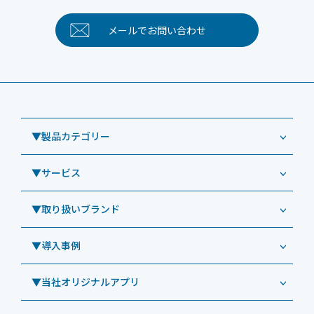
メールで
お問い合わせ
▼製品カテゴリー
▼サービス
業務用タブレット
Windowsタブレット TW2A-NF9LTA
▼取り扱いブランド
コールセンター
Windowsタブレット TW2A-N9LTA
CRMシステム「カイゼンコール」
▼導入事例
Windowsタブレット TW2A-N9LT
ODS（オーディーエス）
リペアサービス
Windowsタブレット TW2A-E9LT
LG（エルジー）
▼当社オリジナルアプリ
教育機関向けiPad修理パック
導入事例（業務用タブレット、デジタルサイネージほか）
Androidタブレット TA2C-NF8
ViewSonic（ビューソニック）
社内ヘルプデスク代行サービス