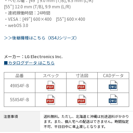
・ベゼル幅：[49"] 9.0 mm (T/B), 6.5 mm (L/R)
[55"] 12.0 mm (T/B), 9.9 mm (L/R)
・連続稼働時間：24時間
・VESA：[49"] 600×400 [55"] 600×400
・webOS 3.0
＞＞後継機種はこちら（XS4Jシリーズ）
メーカー：LG Electronics Inc.
■カタログデータ はこちら
品番
スペック
寸法図
CADデータ
49XS4F-B
55XS4F-B
注意事項
送料無料。ただし、北海道と沖縄は別途送料がかかり
ます。また、個人宅への配送はできません。時間指定
不可、平日日中に車上渡しとなります。