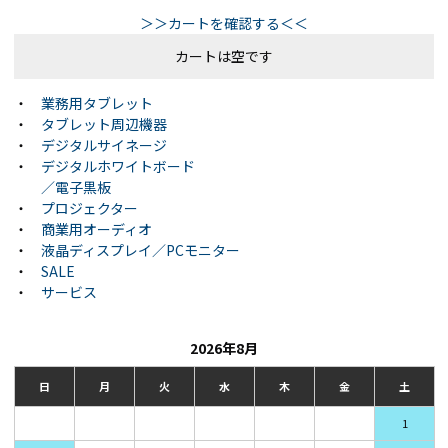
＞＞カートを確認する＜＜
カートは空です
・
業務用タブレット
・
タブレット周辺機器
・
デジタルサイネージ
・
デジタルホワイトボード
／電子黒板
・
プロジェクター
・
商業用オーディオ
・
液晶ディスプレイ／PCモニター
・
SALE
・
サービス
2026年8月
日
月
火
水
木
金
土
1