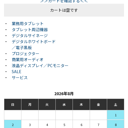
＞＞カートを確認する＜＜
カートは空です
・
業務用タブレット
・
タブレット周辺機器
・
デジタルサイネージ
・
デジタルホワイトボード
／電子黒板
・
プロジェクター
・
商業用オーディオ
・
液晶ディスプレイ／PCモニター
・
SALE
・
サービス
2026年8月
日
月
火
水
木
金
土
1
2
3
4
5
6
7
8