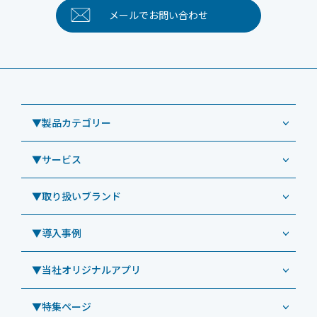
メールで
お問い合わせ
▼製品カテゴリー
▼サービス
業務用タブレット
Windowsタブレット TW2A-NF9LTA
▼取り扱いブランド
コールセンター
Windowsタブレット TW2A-N9LTA
CRMシステム「カイゼンコール」
▼導入事例
Windowsタブレット TW2A-N9LT
ODS（オーディーエス）
リペアサービス
Windowsタブレット TW2A-E9LT
LG（エルジー）
▼当社オリジナルアプリ
教育機関向けiPad修理パック
導入事例（業務用タブレット、デジタルサイネージほか）
Androidタブレット TA2C-NF8
ViewSonic（ビューソニック）
社内ヘルプデスク代行サービス
事例：業務用タブレット端末
▼特集ページ
Androidタブレット TA2C-NF8BL
PHILIPS（フィリップス）
業務効率化アプリ「NFCオプティマイザー」