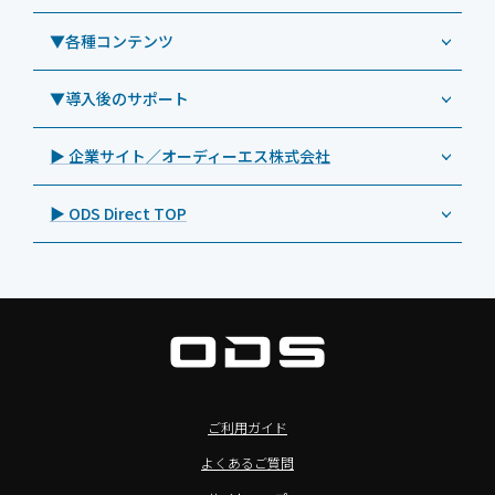
教育機関向けiPad管理運用パック
事例：業務用サイネージ・プロジェクター
Androidタブレット TA2C-CS8
DynaScan（ダイナスキャン）
サポート支援アプリ「ログ送信アプリ」
▼各種コンテンツ
教育機関向けICT支援ソリューション
事例：業務用オーディオ・その他AV機器
業務用タブレット
Androidタブレット TA2C-CS8BL
SAMSUNG（サムスン）
MDMアプリ「Tablet Control」
教育機関向けネットワーク機器導入保守
事例：サービス
>特長1：USB Type-Aポート
▼導入後のサポート
Androidタブレット TA2C-DR94G
Goodview（グッドビュー）
特集記事
キッティング
>特長2：microHDMIポート
Androidタブレット TA2C-DR9
Cloudpoint（クラウドポイント）
製品カタログ
▶ 企業サイト／オーディーエス株式会社
自治体向けDXソリューションサービス
>特長3：AC常時給電タイプ
オーディーエスPCカスタマーセンター
Androidタブレット TA2C-M8AC
BenQ（ベンキュー）
プレスリリース
法人向けデバイス買取サービス
>飲食向けタブレット
▶ ODS Direct TOP
Androidタブレット TA2C-M8
Magconn（マグコン）
製品写真
法人向けiPad修理＆デバイス買取サービス
>ホテル向けタブレット
PTJ-MCシリーズ、PDS-MC
LUTRON（ルートロン）
Commercial Audio: Product page(English)
>サイネージ利用タブレット
タブレット周辺機器
BIAMP ／ Apart Audio（バイアンプ）
>バッテリーレスタブレット
デジタルサイネージ
SpeakerCraft（スピーカークラフト）
>NFCタブレット
デジタルホワイトボード／電子黒板
AIM（エイム）
>TA2C-NF8シリーズ紹介
プロジェクター
MASSIVE（マッシブ）
ご利用ガイド
>Windowsタブレット
商業用オーディオ
Sound Sphere（サウンドスフィア）
よくあるご質問
オーディーエスが選ばれる理由
液晶ディスプレイ／PCモニター
FORVICE（フォービス）