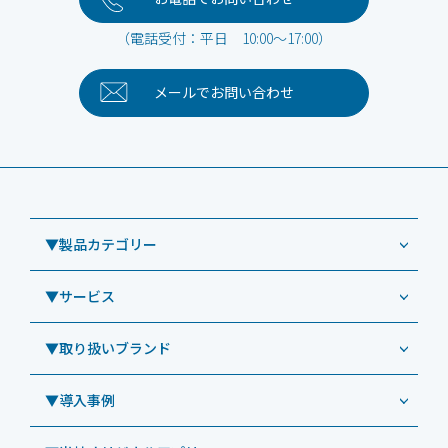
（電話受付：平日 10:00～17:00）
メールで
お問い合わせ
▼製品カテゴリー
▼サービス
業務用タブレット
Windowsタブレット TW2A-NF9LTA
▼取り扱いブランド
コールセンター
Windowsタブレット TW2A-N9LTA
CRMシステム「カイゼンコール」
▼導入事例
Windowsタブレット TW2A-N9LT
ODS（オーディーエス）
リペアサービス
Windowsタブレット TW2A-E9LT
LG（エルジー）