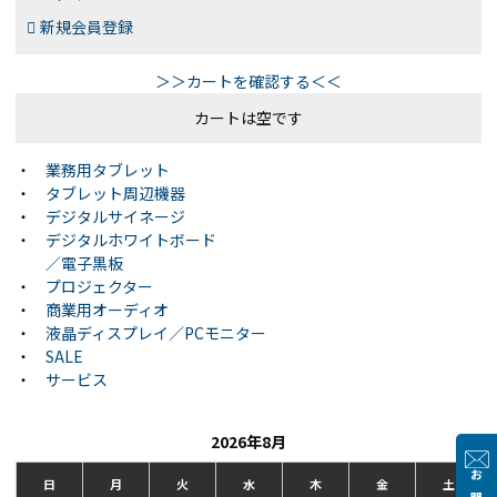
新規会員登録
＞＞カートを確認する＜＜
カートは空です
・
業務用タブレット
・
タブレット周辺機器
・
デジタルサイネージ
・
デジタルホワイトボード
／電子黒板
・
プロジェクター
・
商業用オーディオ
・
液晶ディスプレイ／PCモニター
・
SALE
・
サービス
2026年8月
日
月
火
水
木
金
土