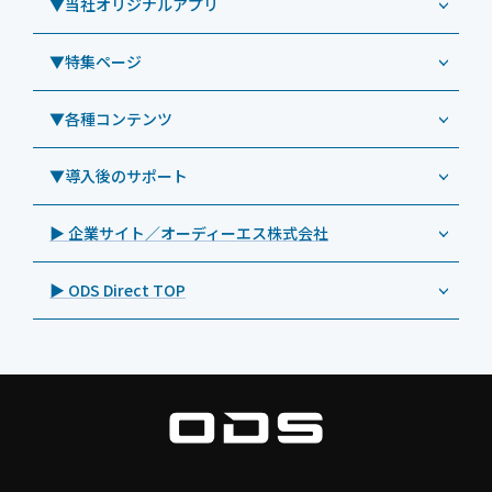
▼当社オリジナルアプリ
教育機関向けiPad修理パック
導入事例（業務用タブレット、デジタルサイネージほか）
Androidタブレット TA2C-NF8
ViewSonic（ビューソニック）
社内ヘルプデスク代行サービス
事例：業務用タブレット端末
▼特集ページ
Androidタブレット TA2C-NF8BL
PHILIPS（フィリップス）
業務効率化アプリ「NFCオプティマイザー」
教育機関向けiPad管理運用パック
事例：業務用サイネージ・プロジェクター
Androidタブレット TA2C-CS8
DynaScan（ダイナスキャン）
サポート支援アプリ「ログ送信アプリ」
▼各種コンテンツ
教育機関向けICT支援ソリューション
事例：業務用オーディオ・その他AV機器
業務用タブレット
Androidタブレット TA2C-CS8BL
SAMSUNG（サムスン）
MDMアプリ「Tablet Control」
教育機関向けネットワーク機器導入保守
事例：サービス
>特長1：USB Type-Aポート
▼導入後のサポート
Androidタブレット TA2C-DR94G
Goodview（グッドビュー）
特集記事
キッティング
>特長2：microHDMIポート
Androidタブレット TA2C-DR9
Cloudpoint（クラウドポイント）
製品カタログ
▶ 企業サイト／オーディーエス株式会社
自治体向けDXソリューションサービス
>特長3：AC常時給電タイプ
オーディーエスPCカスタマーセンター
Androidタブレット TA2C-M8AC
BenQ（ベンキュー）
プレスリリース
法人向けデバイス買取サービス
>飲食向けタブレット
▶ ODS Direct TOP
Androidタブレット TA2C-M8
Magconn（マグコン）
製品写真
法人向けiPad修理＆デバイス買取サービス
>ホテル向けタブレット
PTJ-MCシリーズ、PDS-MC
LUTRON（ルートロン）
Commercial Audio: Product page(English)
>サイネージ利用タブレット
タブレット周辺機器
BIAMP ／ Apart Audio（バイアンプ）
>バッテリーレスタブレット
デジタルサイネージ
SpeakerCraft（スピーカークラフト）
>NFCタブレット
デジタルホワイトボード／電子黒板
AIM（エイム）
>TA2C-NF8シリーズ紹介
プロジェクター
MASSIVE（マッシブ）