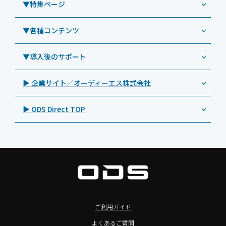
社内ヘルプデスク代行サービス
事例：業務用タブレット端末
▼特集ページ
Androidタブレット TA2C-NF8BL
PHILIPS（フィリップス）
業務効率化アプリ「NFCオプティマイザー」
教育機関向けiPad管理運用パック
事例：業務用サイネージ・プロジェクター
Androidタブレット TA2C-CS8
DynaScan（ダイナスキャン）
サポート支援アプリ「ログ送信アプリ」
▼各種コンテンツ
教育機関向けICT支援ソリューション
事例：業務用オーディオ・その他AV機器
業務用タブレット
Androidタブレット TA2C-CS8BL
SAMSUNG（サムスン）
MDMアプリ「Tablet Control」
教育機関向けネットワーク機器導入保守
事例：サービス
>特長1：USB Type-Aポート
▼導入後のサポート
Androidタブレット TA2C-DR94G
Goodview（グッドビュー）
特集記事
キッティング
>特長2：microHDMIポート
Androidタブレット TA2C-DR9
Cloudpoint（クラウドポイント）
製品カタログ
▶ 企業サイト／オーディーエス株式会社
自治体向けDXソリューションサービス
>特長3：AC常時給電タイプ
オーディーエスPCカスタマーセンター
Androidタブレット TA2C-M8AC
BenQ（ベンキュー）
プレスリリース
法人向けデバイス買取サービス
>飲食向けタブレット
▶ ODS Direct TOP
Androidタブレット TA2C-M8
Magconn（マグコン）
製品写真
法人向けiPad修理＆デバイス買取サービス
>ホテル向けタブレット
PTJ-MCシリーズ、PDS-MC
LUTRON（ルートロン）
Commercial Audio: Product page(English)
>サイネージ利用タブレット
タブレット周辺機器
BIAMP ／ Apart Audio（バイアンプ）
>バッテリーレスタブレット
デジタルサイネージ
SpeakerCraft（スピーカークラフト）
>NFCタブレット
デジタルホワイトボード／電子黒板
AIM（エイム）
>TA2C-NF8シリーズ紹介
プロジェクター
MASSIVE（マッシブ）
ご利用ガイド
>Windowsタブレット
商業用オーディオ
Sound Sphere（サウンドスフィア）
よくあるご質問
オーディーエスが選ばれる理由