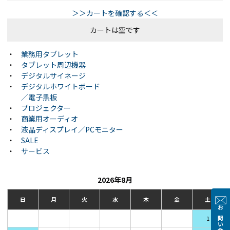
＞＞カートを確認する＜＜
カートは空です
・
業務用タブレット
・
タブレット周辺機器
・
デジタルサイネージ
・
デジタルホワイトボード
／電子黒板
・
プロジェクター
・
商業用オーディオ
・
液晶ディスプレイ／PCモニター
・
SALE
・
サービス
2026年8月
日
月
火
水
木
金
土
お問い合わせ
1