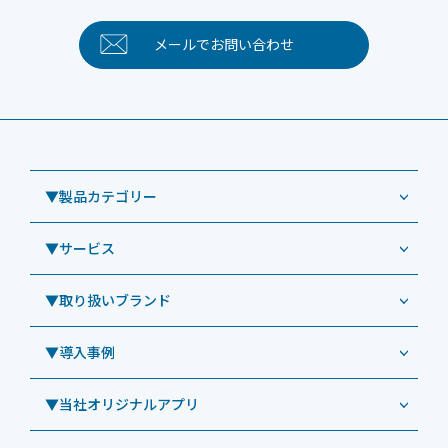
メールで
お問い合わせ
▼製品カテゴリー
▼サービス
業務用タブレット
Windowsタブレット TW2A-NF9LTA
▼取り扱いブランド
コールセンター
Windowsタブレット TW2A-N9LTA
CRMシステム「カイゼンコール」
▼導入事例
Windowsタブレット TW2A-N9LT
ODS（オーディーエス）
リペアサービス
Windowsタブレット TW2A-E9LT
LG（エルジー）
▼当社オリジナルアプリ
教育機関向けiPad修理パック
導入事例（業務用タブレット、デジタルサイネージほか）
Androidタブレット TA2C-NF8
ViewSonic（ビューソニック）