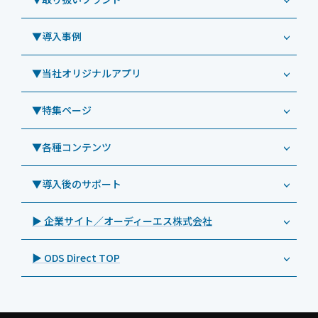
コールセンター
Windowsタブレット TW2A-N9LTA
CRMシステム「カイゼンコール」
▼導入事例
Windowsタブレット TW2A-N9LT
ODS（オーディーエス）
リペアサービス
Windowsタブレット TW2A-E9LT
LG（エルジー）
▼当社オリジナルアプリ
教育機関向けiPad修理パック
導入事例（業務用タブレット、デジタルサイネージほか）
Androidタブレット TA2C-NF8
ViewSonic（ビューソニック）
社内ヘルプデスク代行サービス
事例：業務用タブレット端末
▼特集ページ
Androidタブレット TA2C-NF8BL
PHILIPS（フィリップス）
業務効率化アプリ「NFCオプティマイザー」
教育機関向けiPad管理運用パック
事例：業務用サイネージ・プロジェクター
Androidタブレット TA2C-CS8
DynaScan（ダイナスキャン）
サポート支援アプリ「ログ送信アプリ」
▼各種コンテンツ
教育機関向けICT支援ソリューション
事例：業務用オーディオ・その他AV機器
業務用タブレット
Androidタブレット TA2C-CS8BL
SAMSUNG（サムスン）
MDMアプリ「Tablet Control」
教育機関向けネットワーク機器導入保守
事例：サービス
>特長1：USB Type-Aポート
▼導入後のサポート
Androidタブレット TA2C-DR94G
Goodview（グッドビュー）
特集記事
キッティング
>特長2：microHDMIポート
Androidタブレット TA2C-DR9
Cloudpoint（クラウドポイント）
製品カタログ
▶ 企業サイト／オーディーエス株式会社
自治体向けDXソリューションサービス
>特長3：AC常時給電タイプ
オーディーエスPCカスタマーセンター
Androidタブレット TA2C-M8AC
BenQ（ベンキュー）
プレスリリース
法人向けデバイス買取サービス
>飲食向けタブレット
▶ ODS Direct TOP
Androidタブレット TA2C-M8
Magconn（マグコン）
製品写真
法人向けiPad修理＆デバイス買取サービス
>ホテル向けタブレット
PTJ-MCシリーズ、PDS-MC
LUTRON（ルートロン）
Commercial Audio: Product page(English)
>サイネージ利用タブレット
タブレット周辺機器
BIAMP ／ Apart Audio（バイアンプ）