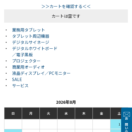
＞＞カートを確認する＜＜
カートは空です
・
業務用タブレット
・
タブレット周辺機器
・
デジタルサイネージ
・
デジタルホワイトボード
／電子黒板
・
プロジェクター
・
商業用オーディオ
・
液晶ディスプレイ／PCモニター
・
SALE
・
サービス
2026年8月
日
月
火
水
木
金
土
お問い合わせ
1