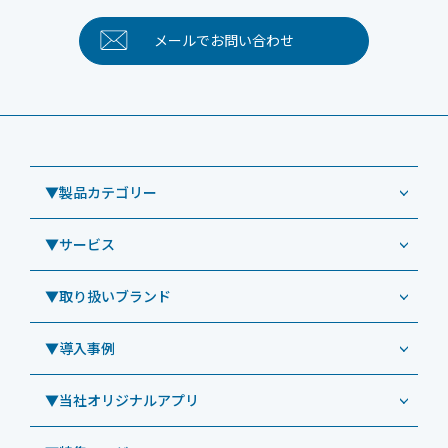
メールで
お問い合わせ
▼製品カテゴリー
▼サービス
業務用タブレット
Windowsタブレット TW2A-NF9LTA
▼取り扱いブランド
コールセンター
Windowsタブレット TW2A-N9LTA
CRMシステム「カイゼンコール」
▼導入事例
Windowsタブレット TW2A-N9LT
ODS（オーディーエス）
リペアサービス
Windowsタブレット TW2A-E9LT
LG（エルジー）
▼当社オリジナルアプリ
教育機関向けiPad修理パック
導入事例（業務用タブレット、デジタルサイネージほか）
Androidタブレット TA2C-NF8
ViewSonic（ビューソニック）
社内ヘルプデスク代行サービス
事例：業務用タブレット端末