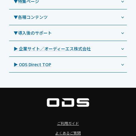
▼特集ページ
Androidタブレット TA2C-NF8BL
PHILIPS（フィリップス）
業務効率化アプリ「NFCオプティマイザー」
教育機関向けiPad管理運用パック
事例：業務用サイネージ・プロジェクター
Androidタブレット TA2C-CS8
DynaScan（ダイナスキャン）
サポート支援アプリ「ログ送信アプリ」
▼各種コンテンツ
教育機関向けICT支援ソリューション
事例：業務用オーディオ・その他AV機器
業務用タブレット
Androidタブレット TA2C-CS8BL
SAMSUNG（サムスン）
MDMアプリ「Tablet Control」
教育機関向けネットワーク機器導入保守
事例：サービス
>特長1：USB Type-Aポート
▼導入後のサポート
Androidタブレット TA2C-DR94G
Goodview（グッドビュー）
特集記事
キッティング
>特長2：microHDMIポート
Androidタブレット TA2C-DR9
Cloudpoint（クラウドポイント）
製品カタログ
▶ 企業サイト／オーディーエス株式会社
自治体向けDXソリューションサービス
>特長3：AC常時給電タイプ
オーディーエスPCカスタマーセンター
Androidタブレット TA2C-M8AC
BenQ（ベンキュー）
プレスリリース
法人向けデバイス買取サービス
>飲食向けタブレット
▶ ODS Direct TOP
Androidタブレット TA2C-M8
Magconn（マグコン）
製品写真
法人向けiPad修理＆デバイス買取サービス
>ホテル向けタブレット
PTJ-MCシリーズ、PDS-MC
LUTRON（ルートロン）
Commercial Audio: Product page(English)
>サイネージ利用タブレット
タブレット周辺機器
BIAMP ／ Apart Audio（バイアンプ）
>バッテリーレスタブレット
デジタルサイネージ
SpeakerCraft（スピーカークラフト）
>NFCタブレット
デジタルホワイトボード／電子黒板
AIM（エイム）
>TA2C-NF8シリーズ紹介
プロジェクター
MASSIVE（マッシブ）
ご利用ガイド
>Windowsタブレット
商業用オーディオ
Sound Sphere（サウンドスフィア）
よくあるご質問
オーディーエスが選ばれる理由