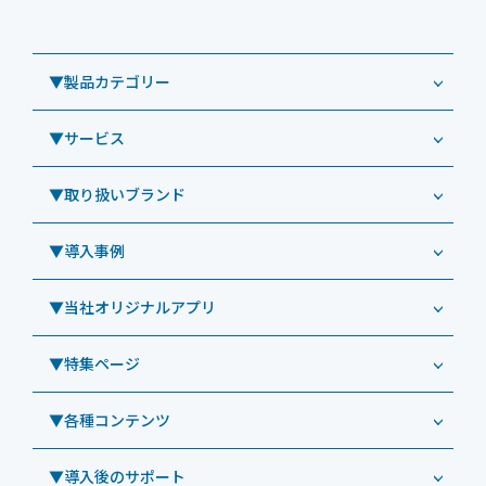
▼製品カテゴリー
▼サービス
業務用タブレット
Windowsタブレット TW2A-NF9LTA
▼取り扱いブランド
コールセンター
Windowsタブレット TW2A-N9LTA
CRMシステム「カイゼンコール」
▼導入事例
Windowsタブレット TW2A-N9LT
ODS（オーディーエス）
リペアサービス
Windowsタブレット TW2A-E9LT
LG（エルジー）
▼当社オリジナルアプリ
教育機関向けiPad修理パック
導入事例（業務用タブレット、デジタルサイネージほか）
Androidタブレット TA2C-NF8
ViewSonic（ビューソニック）
社内ヘルプデスク代行サービス
事例：業務用タブレット端末
▼特集ページ
Androidタブレット TA2C-NF8BL
PHILIPS（フィリップス）
業務効率化アプリ「NFCオプティマイザー」
教育機関向けiPad管理運用パック
事例：業務用サイネージ・プロジェクター
Androidタブレット TA2C-CS8
DynaScan（ダイナスキャン）
サポート支援アプリ「ログ送信アプリ」
▼各種コンテンツ
教育機関向けICT支援ソリューション
事例：業務用オーディオ・その他AV機器
業務用タブレット
Androidタブレット TA2C-CS8BL
SAMSUNG（サムスン）
MDMアプリ「Tablet Control」
教育機関向けネットワーク機器導入保守
事例：サービス
>特長1：USB Type-Aポート
▼導入後のサポート
Androidタブレット TA2C-DR94G
Goodview（グッドビュー）