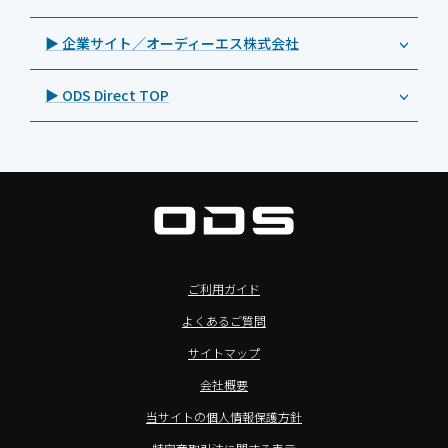
特集記事
キッティング
>特長2：microHDMIポート
Androidタブレット TA2C-DR9
Cloudpoint（クラウドポイント）
製品カタログ
▶ 企業サイト／オーディーエス株式会社
自治体向けDXソリューションサービス
>特長3：AC常時給電タイプ
オーディーエスPCカスタマーセンター
Androidタブレット TA2C-M8AC
BenQ（ベンキュー）
プレスリリース
法人向けデバイス買取サービス
>飲食向けタブレット
▶ ODS Direct TOP
Androidタブレット TA2C-M8
Magconn（マグコン）
製品写真
法人向けiPad修理＆デバイス買取サービス
>ホテル向けタブレット
PTJ-MCシリーズ、PDS-MC
LUTRON（ルートロン）
Commercial Audio: Product page(English)
>サイネージ利用タブレット
タブレット周辺機器
BIAMP ／ Apart Audio（バイアンプ）
>バッテリーレスタブレット
デジタルサイネージ
SpeakerCraft（スピーカークラフト）
>NFCタブレット
デジタルホワイトボード／電子黒板
AIM（エイム）
>TA2C-NF8シリーズ紹介
プロジェクター
MASSIVE（マッシブ）
ご利用ガイド
>Windowsタブレット
商業用オーディオ
Sound Sphere（サウンドスフィア）
よくあるご質問
オーディーエスが選ばれる理由
液晶ディスプレイ／PCモニター
FORVICE（フォービス）
サイトマップ
Windows IoT Enterprise LTSC
業務用タブレット・デジタルサイネージSALE
MMK（エムエムケー）
会社概要
TA2C-DR9シリーズ_オリジナル機能
AVAWOOD（アバウッド）
当サイトの個人情報保護方針
TA2C-CS8_カスタマイズメニュー
AURORA（オーロラ）