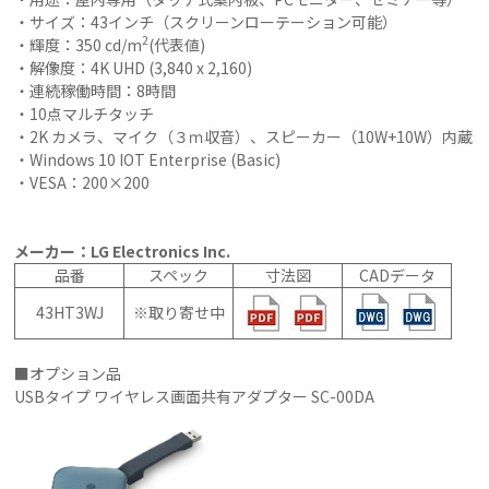
・サイズ：43インチ（スクリーンローテーション可能）
2
・輝度：350 cd/m
(代表値)
・解像度：4K UHD (3,840 x 2,160)
・連続稼働時間：8時間
・10点マルチタッチ
・2K カメラ、マイク（３ｍ収音）、スピーカー（10W+10W）内蔵
・Windows 10 IOT Enterprise (Basic)
・VESA：200×200
メーカー：LG Electronics Inc.
品番
スペック
寸法図
CADデータ
43HT3WJ
※取り寄せ中
■オプション品
USBタイプ ワイヤレス画面共有アダプター SC-00DA