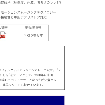
画質規格（解像度、色域、明るさのレンジ）
ーディオ・
他AV機
るモーションスムージングテクノロジー
い接続性と専用アプリストア対応
例：サービ
仕様書
取扱説明書
※取り寄せ中
にカリフォルニア州のシリコンバレーで設立。 "テ
しを"をテーマとして、2018年に米国
以上を 調達してベストセラーとなった超短焦点レー
、業界をリードし続けています。