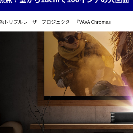
CS8BL
向け
Android
iPad
タブレッ
管理
色トリプルレーザープロジェクター『VAVA Chroma』
ト TA2C-
運用
DR94G
パッ
Android
ク
タブレッ
教育
ト TA2C-
機関
DR9
向け
Android
ICT
タブレッ
支援
ト TA2C-
ソリ
M8AC
ュー
Android
ショ
タブレッ
ン
ト TA2C-
教育
M8
機関
PTJ-MCシ
向け
リーズ、
ネッ
PDS-MC
トワ