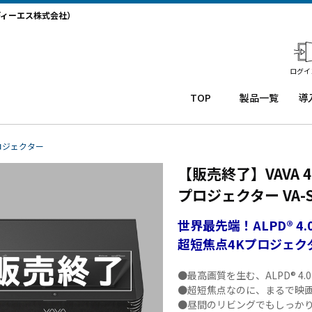
ディーエス株式会社）
ログイ
TOP
製品一覧
導
業務用タ
導
ブレット
コー
務
ロジェクター
Windows
ルセ
ト
【販売終了】VAVA
タブレッ
ンタ
サ
ト TW2A-
ー
か
プロジェクター VA-SP
NF9LTA
CRM
事
Windows
シス
タ
世界最先端！ALPD® 4.
タブレッ
テム
末
超短焦点4Kプロジェク
ト TW2A-
「カ
事
N9LTA
イゼ
サ
●
最高画質を生む、ALPD® 
Windows
ンコ
プ
●
超短焦点なのに、まるで映画
タブレッ
ー
ー
●
昼間のリビングでもしっか
ト TW2A-
ル」
事