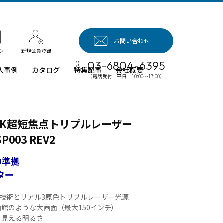
お問い合わせ
新規会員登録
ン
03-6804-6395
入事例
カタログ
特集記事
会社概要
（電話受付：平日 10:00～17:00）
入事例（業
用タブレッ
、デジタル
 4K超短焦点トリプルレーザー
イネージほ
）
003 REV2
例：業務用
ブレット端
0準拠
ター
例：業務用
イネージ・
4.0技術とリアル3原色トリプルレーザー光源
ロジェクタ
館のような大画面（最大150インチ）
り見える明るさ
例：業務用