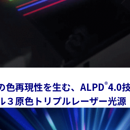
ホワイト
買取
ボード／
サー
電子黒板
ビス
プロジェ
法人
クター
向け
商業用オ
iPad
ーディオ
修理
液晶ディ
＆デ
スプレイ
バイ
／PCモニ
ス買
ター
取サ
業務用タ
ービ
ブレッ
ス
®
の色再現性を生む、ALPD
4.0
ト・デジ
タルサイ
製品
ル３原色トリプルレーザー光源
ネージ
カタ
SALE
ログ
一覧