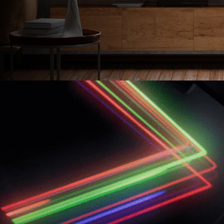
タブレッ
ーク
ト純正オ
機器
プション
導入
業務効率
保守
化アプリ
キッ
「NFCオ
ティ
プティマ
ング
イザー」
自治
サポート
体向
支援アプ
け
リ「ログ
DX
送信アプ
ソリ
リ」
ュー
MDMアプ
ショ
リ
ンサ
「Tablet
ービ
Control」
ス
デジタル
法人
サイネー
向け
ジ
デバ
デジタル
イス