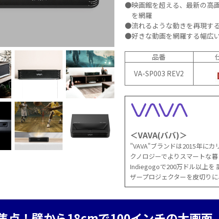
●
映画館を超える、最新の高
N9LT
リペ
オ
を網羅
Windows
アサ
その
●
流れるような動きを再現す
タブレッ
ービ
器
●
好きな動画を網羅する幅広
ト TW2A-
ス
事
E9LT
教育
ス
品番
Android
機関
VA-SP003 REV2
タブレッ
向け
ト TA2C-
iPad
NF8
修理
Android
パッ
タブレッ
ク
ト TA2C-
社内
＜VAVA(ババ)＞
NF8BL
ヘル
"VAVA"ブランドは2015年
Android
プデ
クノロジーでよりスマートな暮ら
タブレッ
スク
Indiegogoで200万ドル
ト TA2C-
代行
ザープロジェクターを皮切りに
CS8
サー
Android
ビス
タブレッ
教育
ト TA2C-
機関
焦点！壁から18cmで100インチの大画面