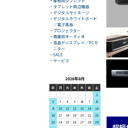
・
業務用タブレット
・
タブレット周辺機器
・
デジタルサイネージ
・
デジタルホワイトボード
／電子黒板
・
プロジェクター
・
商業用オーディオ
・
液晶ディスプレイ／PCモ
ニター
・
SALE
・
サービス
2026年8月
日
月
火
水
木
金
土
1
3
4
5
2
6
7
8
10
11
12
9
13
14
15
17
18
19
16
20
21
22
24
25
26
23
27
28
29
超短