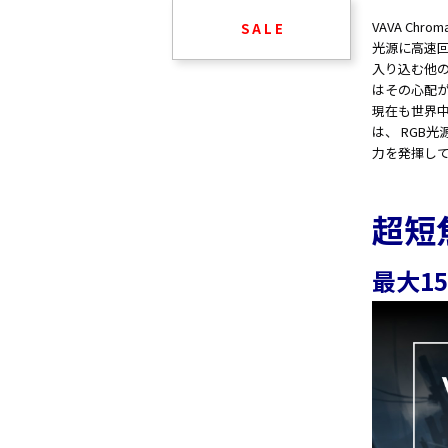
VAVA C
S A L E
光源に高速
入り込む他の
はその心配
現在も世界中
は、 RGB
力を発揮し
超短
最大1