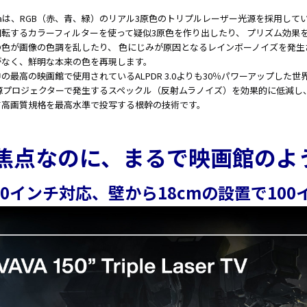
hromaは、RGB（赤、青、緑）のリアル3原色のトリプルレーザー光源を採用し
回転するカラーフィルターを使って疑似3原色を作り出したり、 プリズム効果
色が画像の色調を乱したり、 色にじみが原因となるレインボーノイズを発生させる
がなく、鮮明な本来の色を再現します。
の最高の映画館で使用されているALPDR 3.0よりも30％パワーアップした世界
光源プロジェクターで発生するスペックル（反射ムラノイズ）を効果的に低減し
て高画質規格を最高水準で投写する根幹の技術です。
焦点なのに、まるで映画館のよ
50インチ対応、壁から18cmの設置で100