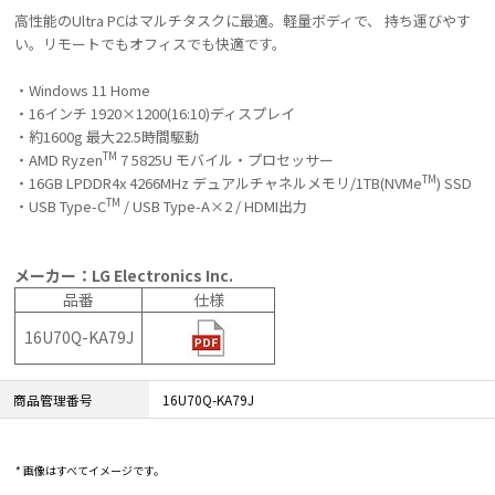
高性能のUltra PCはマルチタスクに最適。軽量ボディで、 持ち運びやす
い。リモートでもオフィスでも快適です。
・Windows 11 Home
・16インチ 1920×1200(16:10)ディスプレイ
・約1600g 最大22.5時間駆動
TM
・AMD Ryzen
7 5825U モバイル・プロセッサー
TM
・16GB LPDDR4x 4266MHz デュアルチャネルメモリ/1TB(NVMe
) SSD
TM
・USB Type-C
/ USB Type-A×2 / HDMI出力
メーカー：LG Electronics Inc.
品番
仕様
16U70Q-KA79J
商品管理番号
16U70Q-KA79J
* 画像はすべてイメージです。