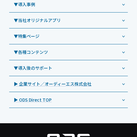
CRMシステム「カイゼンコール」
▼導入事例
Windowsタブレット TW2A-N9LT
ODS（オーディーエス）
リペアサービス
Windowsタブレット TW2A-E9LT
LG（エルジー）
▼当社オリジナルアプリ
教育機関向けiPad修理パック
導入事例（業務用タブレット、デジタルサイネージほか）
Androidタブレット TA2C-NF8
ViewSonic（ビューソニック）
社内ヘルプデスク代行サービス
事例：業務用タブレット端末
▼特集ページ
Androidタブレット TA2C-NF8BL
PHILIPS（フィリップス）
業務効率化アプリ「NFCオプティマイザー」
教育機関向けiPad管理運用パック
事例：業務用サイネージ・プロジェクター
Androidタブレット TA2C-CS8
DynaScan（ダイナスキャン）
サポート支援アプリ「ログ送信アプリ」
▼各種コンテンツ
教育機関向けICT支援ソリューション
事例：業務用オーディオ・その他AV機器
業務用タブレット
Androidタブレット TA2C-CS8BL
SAMSUNG（サムスン）
MDMアプリ「Tablet Control」
教育機関向けネットワーク機器導入保守
事例：サービス
>特長1：USB Type-Aポート
▼導入後のサポート
Androidタブレット TA2C-DR94G
Goodview（グッドビュー）
特集記事
キッティング
>特長2：microHDMIポート
Androidタブレット TA2C-DR9
Cloudpoint（クラウドポイント）
製品カタログ
▶ 企業サイト／オーディーエス株式会社
自治体向けDXソリューションサービス
>特長3：AC常時給電タイプ
オーディーエスPCカスタマーセンター
Androidタブレット TA2C-M8AC
BenQ（ベンキュー）
プレスリリース
法人向けデバイス買取サービス
>飲食向けタブレット
▶ ODS Direct TOP
Androidタブレット TA2C-M8
Magconn（マグコン）
製品写真
法人向けiPad修理＆デバイス買取サービス
>ホテル向けタブレット
PTJ-MCシリーズ、PDS-MC
LUTRON（ルートロン）
Commercial Audio: Product page(English)
>サイネージ利用タブレット
タブレット周辺機器
BIAMP ／ Apart Audio（バイアンプ）
>バッテリーレスタブレット
デジタルサイネージ
SpeakerCraft（スピーカークラフト）