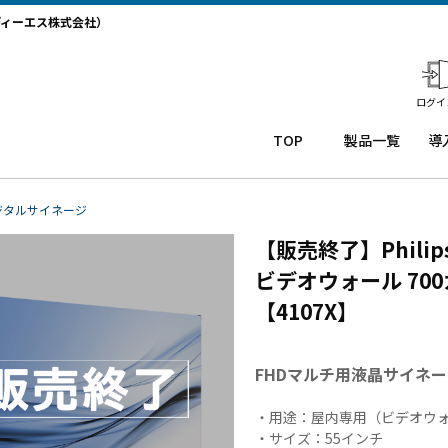
ディーエス株式会社）
ログイ
TOP
製品一覧
導
業務用タ
導
ブレット
コー
務
ジタルサイネージ
Windows
ルセ
ト
【販売終了】Philip
タブレッ
ンタ
サ
ト TW2A-
ー
か
ビデオウォール 700
NF9LTA
CRM
事
【4107X】
Windows
シス
タ
タブレッ
テム
末
ト TW2A-
「カ
事
FHDマルチ用液晶サイネー
N9LTA
イゼ
サ
Windows
ンコ
プ
・用途：屋内専用（ビデオウ
タブレッ
ー
ー
・サイズ：55インチ
ト TW2A-
ル」
事