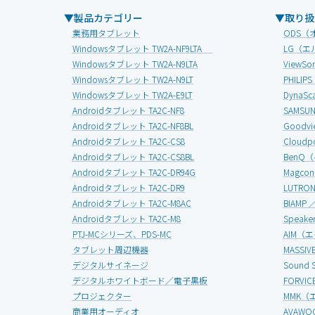
▼製品カテゴリー
▼取り扱
業務用タブレット
ODS（
Windowsタブレット TW2A-NF9LTA
LG（エ
Windowsタブレット TW2A-N9LTA
View
Windowsタブレット TW2A-N9LT
PHIL
Windowsタブレット TW2A-E9LT
Dyna
Androidタブレット TA2C-NF8
SAMS
Androidタブレット TA2C-NF8BL
Good
Androidタブレット TA2C-CS8
Clou
Androidタブレット TA2C-CS8BL
BenQ
Androidタブレット TA2C-DR94G
Magc
Androidタブレット TA2C-DR9
LUTR
Androidタブレット TA2C-M8AC
BIAMP
Androidタブレット TA2C-M8
Speak
PTJ-MCシリーズ、PDS-MC
AIM（
タブレット周辺機器
MASS
デジタルサイネージ
Soun
デジタルホワイトボード／電子黒板
FORV
プロジェクター
MMK（
商業用オーディオ
AVAW