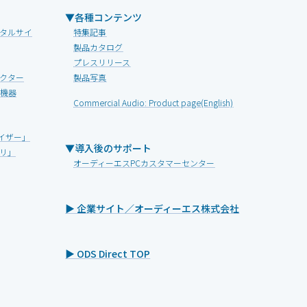
▼各種コンテンツ
タルサイ
特集記事
製品カタログ
プレスリリース
クター
製品写真
V機器
Commercial Audio: Product page(English)
イザー」
▼導入後のサポート
リ」
オーディーエスPCカスタマーセンター
▶ 企業サイト／オーディーエス株式会社
▶ ODS Direct TOP