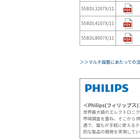
CS8BL
向け
55BDL3207X/11
Android
iPad
タブレッ
管理
55BDL4107X/11
ト TA2C-
運用
DR94G
パッ
Android
ク
55BDL8007X/11
タブレッ
教育
ト TA2C-
機関
DR9
向け
＞＞マルチ設置にあたっての
Android
ICT
タブレッ
支援
ト TA2C-
ソリ
M8AC
ュー
Android
ショ
タブレッ
ン
＜Philips(フィリップス
ト TA2C-
教育
世界最大級のエレクトロニク
M8
機関
市場調査を重ね、そこから得
PTJ-MCシ
向け
適で、誰もが手軽に使えるテ
リーズ、
ネッ
的な製品の開発を実現してい
PDS-MC
トワ