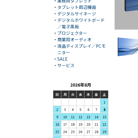
・
業務用タブレット
・
タブレット周辺機器
・
デジタルサイネージ
・
デジタルホワイトボード
／電子黒板
・
プロジェクター
・
商業用オーディオ
・
液晶ディスプレイ／PCモ
ニター
・
SALE
・
サービス
2026年8月
日
月
火
水
木
金
土
1
3
4
5
2
6
7
8
10
11
12
9
13
14
15
17
18
19
16
20
21
22
24
25
26
23
27
28
29