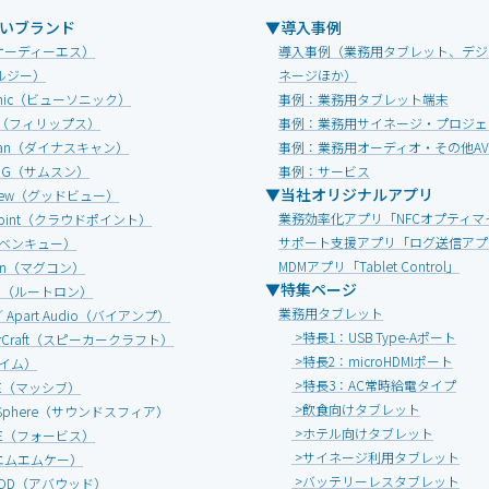
いブランド
▼導入事例
オーディーエス）
導入事例（業務用タブレット、デジ
ルジー）
ネージほか）
Sonic（ビューソニック）
事例：業務用タブレット端末
IPS（フィリップス）
事例：業務用サイネージ・プロジェ
Scan（ダイナスキャン）
事例：業務用オーディオ・その他A
UNG（サムスン）
事例：サービス
▼当社オリジナルアプリ
view（グッドビュー）
業務効率化アプリ「NFCオプティマ
dpoint（クラウドポイント）
サポート支援アプリ「ログ送信アプ
（ベンキュー）
MDMアプリ「Tablet Control」
onn（マグコン）
▼特集ページ
ON（ルートロン）
業務用タブレット
 ／ Apart Audio（バイアンプ）
>特長1：USB Type-Aポート
erCraft（スピーカークラフト）
>特長2：microHDMIポート
エイム）
>特長3：AC常時給電タイプ
IVE（マッシブ）
>飲食向けタブレット
d Sphere（サウンドスフィア）
>ホテル向けタブレット
ICE（フォービス）
>サイネージ利用タブレット
エムエムケー）
>バッテリーレスタブレット
OOD（アバウッド）