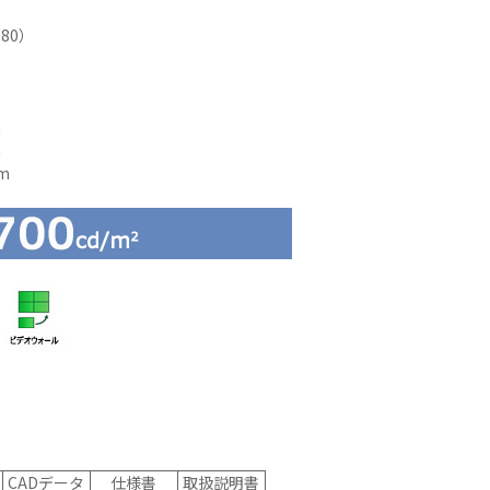
ーディオ・
80）
他AV機
例：サービ
m
m
m
CADデータ
仕様書
取扱説明書