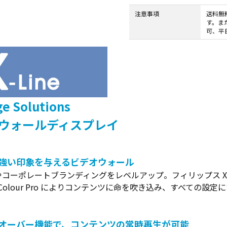
タブレッ
ーク
ト純正オ
機器
注意事項
送料無
す。ま
プション
導入
可、平
業務効率
保守
化アプリ
キッ
「NFCオ
ティ
プティマ
ング
イザー」
自治
サポート
体向
支援アプ
け
e Solutions
リ「ログ
DX
ウォールディスプレイ
送信アプ
ソリ
リ」
ュー
MDMアプ
ショ
リ
ンサ
強い印象を与えるビデオウォール
「Tablet
ービ
コーポレートブランディングをレベルアップ。フィリップス X-
Control」
ス
e Colour Pro によりコンテンツに命を吹き込み、すべての
デジタル
法人
サイネー
向け
ジ
デバ
オーバー機能で、コンテンツの常時再生が可能
デジタル
イス