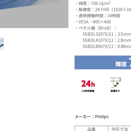
2
・輝度：700 cd/m
N9LT
リペ
オ
・解像度：2K FHD（1920×10
Windows
アサ
その
・連続稼働時間：24時間
タブレッ
ービ
器
・VESA：400×400
ト TW2A-
ス
事
・ベゼル幅（BtoB）：
E9LT
教育
ス
55BDL3207X/11：3.5m
Android
機関
55BDL4107X/11：1.8m
タブレッ
向け
55BDL8007X/11：0.88m
ト TA2C-
iPad
NF8
修理
Android
パッ
タブレッ
ク
ト TA2C-
社内
NF8BL
ヘル
Android
プデ
タブレッ
スク
ト TA2C-
代行
CS8
サー
Android
ビス
メーカー：Philips
タブレッ
教育
ト TA2C-
機関
品番
外形寸法