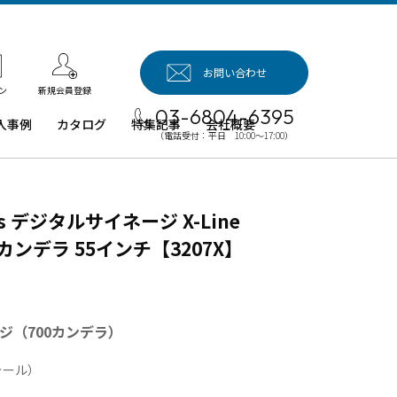
お問い合わせ
新規会員登録
ン
03-6804-6395
入事例
カタログ
特集記事
会社概要
（電話受付：平日 10:00～17:00）
入事例（業
用タブレッ
、デジタル
s デジタルサイネージ X-Line
イネージほ
）
カンデラ 55インチ【3207X】
例：業務用
ブレット端
例：業務用
ジ（700カンデラ）
イネージ・
ロジェクタ
ォール）
例：業務用