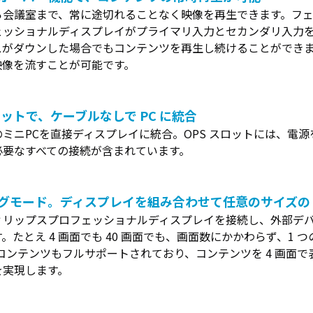
ホワイト
買取
ら会議室まで、常に途切れることなく映像を再生できます。フ
ボード／
サー
ェッショナルディスプレイがプライマリ入力とセカンダリ入力
電子黒板
ビス
スがダウンした場合でもコンテンツを再生し続けることができ
プロジェ
法人
映像を流すことが可能です。
クター
向け
商業用オ
iPad
ーディオ
修理
ロットで、ケーブルなしで PC に統合
液晶ディ
＆デ
のミニPCを直接ディスプレイに統合。OPS スロットには、電
スプレイ
バイ
必要なすべての接続が含まれています。
／PCモニ
ス買
ター
取サ
業務用タ
ービ
ブレッ
ス
グモード。ディスプレイを組み合わせて任意のサイズの 
ト・デジ
ィリップスプロフェッショナルディスプレイを接続し、外部デ
タルサイ
製品
。たとえ 4 画面でも 40 画面でも、画面数にかかわらず、1
ネージ
カタ
 コンテンツもフルサポートされており、コンテンツを 4 画面
SALE
ログ
を実現します。
一覧