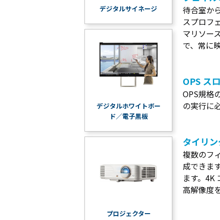
待合室か
デジタルサイネージ
スプロフ
マリソー
で、常に
OPS ス
OPS規格
の実行に
デジタルホワイトボー
ド／電子黒板
タイリン
複数のフ
成できます
ます。4K
高解像度
プロジェクター