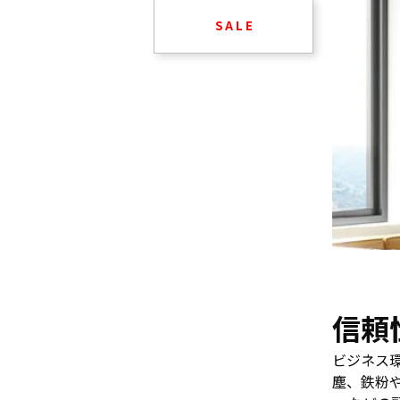
S A L E
信頼
ビジネス
塵、鉄粉や