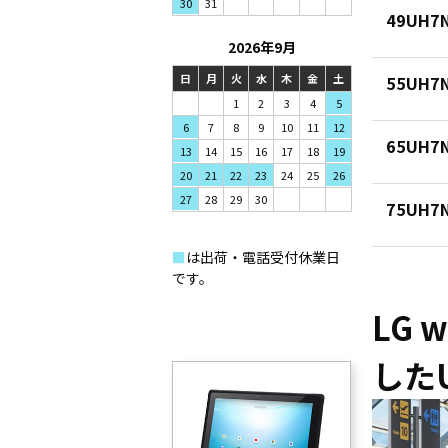
31
30
49UH7N
2026年9月
日
月
火
水
木
金
土
55UH7N
1
2
3
4
5
7
8
9
6
10
11
12
65UH7N
14
15
16
13
17
18
19
21
22
23
20
24
25
26
28
29
30
27
75UH7
■
は出荷・電話受付休業日
です。
LG
した