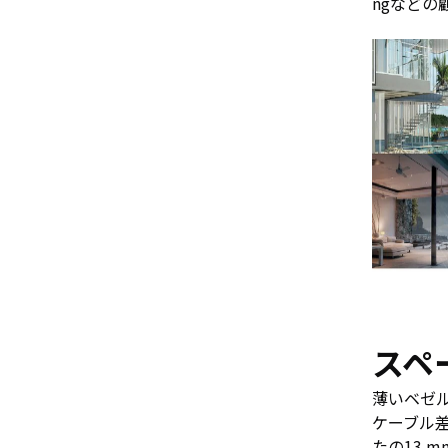
ngなど
スペ
薄いベゼ
ケーブル
たの13