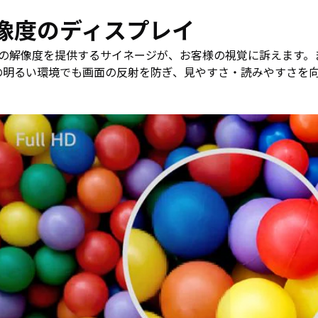
ホワイト
買取
像度のディスプレイ
ボード／
サー
電子黒板
ビス
4倍の解像度を提供するサイネージが、お客様の視覚に訴えます
プロジェ
法人
の明るい環境でも画面の反射を防ぎ、見やすさ・読みやすさを
クター
向け
商業用オ
iPad
ーディオ
修理
液晶ディ
＆デ
スプレイ
バイ
／PCモニ
ス買
ター
取サ
業務用タ
ービ
ブレッ
ス
ト・デジ
タルサイ
製品
ネージ
カタ
SALE
ログ
一覧