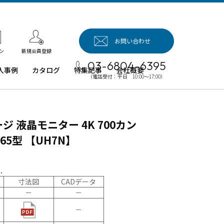
お問い合わせ
新規会員登録
ン
03-6804-6395
入事例
カタログ
特集記事
会社概要
（電話受付：平日 10:00～17:00）
入事例（業
用タブレッ
、デジタル
ジ 液晶モニター 4K 700カン
イネージほ
）
～65型 【UH7N】
例：業務用
ブレット端
.
例：業務用
寸法図
CADデータ
イネージ・
－
－
ロジェクタ
－
例：業務用