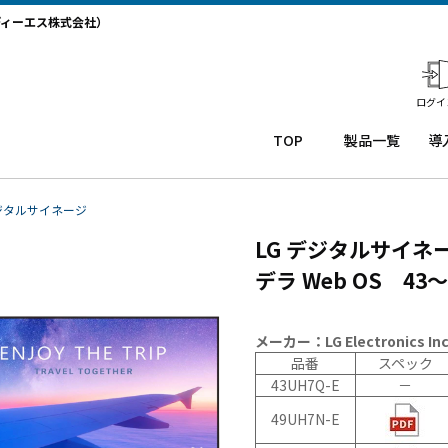
ディーエス株式会社）
ログイ
TOP
製品一覧
導
業務用タ
導
ブレット
コー
務
ジタルサイネージ
Windows
ルセ
ト
LG デジタルサイネー
タブレッ
ンタ
サ
ト TW2A-
ー
か
デラ Web OS 43
NF9LTA
CRM
事
Windows
シス
タ
タブレッ
テム
末
メーカー：LG Electronics Inc
ト TW2A-
「カ
事
品番
スペック
N9LTA
イゼ
サ
43UH7Q-E
－
Windows
ンコ
プ
49UH7N-E
タブレッ
ー
ー
ト TW2A-
ル」
事