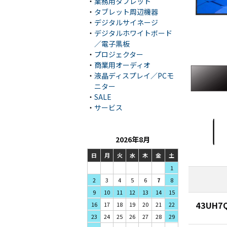
・
業務用タブレット
・
タブレット周辺機器
・
デジタルサイネージ
・
デジタルホワイトボード
／電子黒板
・
プロジェクター
・
商業用オーディオ
・
液晶ディスプレイ／PCモ
ニター
・
SALE
・
サービス
2026年8月
日
月
火
水
木
金
土
1
3
4
5
2
6
7
8
10
11
12
9
13
14
15
43UH7Q
17
18
19
16
20
21
22
24
25
26
23
27
28
29