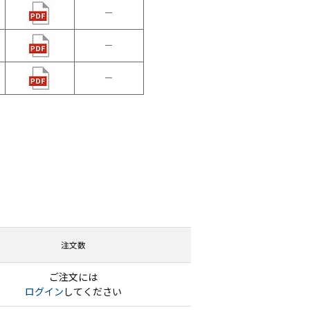
ーディオ・
－
他AV機
－
例：サービ
－
注文数
ご注文には
ログイン
してください