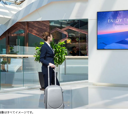
タブレッ
ーク
ト純正オ
機器
プション
導入
業務効率
保守
化アプリ
キッ
「NFCオ
ティ
プティマ
ング
イザー」
自治
サポート
体向
支援アプ
け
リ「ログ
DX
送信アプ
ソリ
リ」
ュー
MDMアプ
ショ
リ
ンサ
「Tablet
ービ
Control」
ス
デジタル
法人
画像はすべてイメージです。
サイネー
向け
ジ
デバ
デジタル
イス