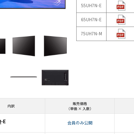
55UH7N-E
N9LT
リペ
オ
Windows
アサ
その
タブレッ
ービ
器
65UH7N-E
ト TW2A-
ス
事
E9LT
教育
ス
75UH7N-M
Android
機関
タブレッ
向け
ト TA2C-
iPad
NF8
修理
Android
パッ
タブレッ
ク
ト TA2C-
社内
NF8BL
ヘル
Android
プデ
タブレッ
スク
販売価格
ト TA2C-
代行
内訳
（単価 × 入数）
CS8
サー
Android
ビス
-E
会員のみ公開
タブレッ
教育
ト TA2C-
機関