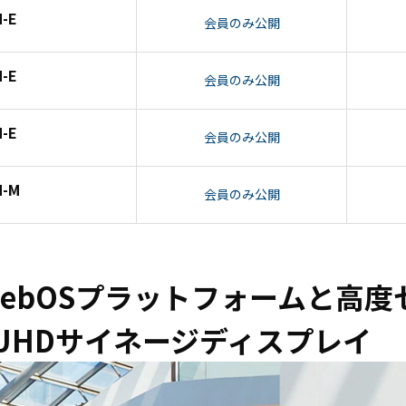
CS8BL
向け
-E
会員のみ公開
Android
iPad
タブレッ
管理
ト TA2C-
運用
-E
会員のみ公開
DR94G
パッ
Android
ク
タブレッ
教育
-E
会員のみ公開
ト TA2C-
機関
DR9
向け
N-M
Android
ICT
会員のみ公開
タブレッ
支援
ト TA2C-
ソリ
M8AC
ュー
Android
ショ
 webOSプラットフォームと高
タブレッ
ン
ト TA2C-
教育
UHDサイネージディスプレイ
M8
機関
PTJ-MCシ
向け
リーズ、
ネッ
PDS-MC
トワ