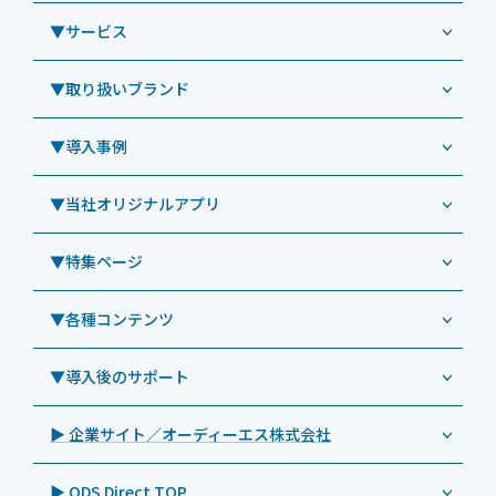
▼サービス
業務用タブレット
Windowsタブレット TW2A-NF9LTA
▼取り扱いブランド
コールセンター
Windowsタブレット TW2A-N9LTA
CRMシステム「カイゼンコール」
▼導入事例
Windowsタブレット TW2A-N9LT
ODS（オーディーエス）
リペアサービス
Windowsタブレット TW2A-E9LT
LG（エルジー）
▼当社オリジナルアプリ
教育機関向けiPad修理パック
導入事例（業務用タブレット、デジタルサイネージほか）
Androidタブレット TA2C-NF8
ViewSonic（ビューソニック）
社内ヘルプデスク代行サービス
事例：業務用タブレット端末
▼特集ページ
Androidタブレット TA2C-NF8BL
PHILIPS（フィリップス）
業務効率化アプリ「NFCオプティマイザー」
教育機関向けiPad管理運用パック
事例：業務用サイネージ・プロジェクター
Androidタブレット TA2C-CS8
DynaScan（ダイナスキャン）
サポート支援アプリ「ログ送信アプリ」
▼各種コンテンツ
教育機関向けICT支援ソリューション
事例：業務用オーディオ・その他AV機器
業務用タブレット
Androidタブレット TA2C-CS8BL
SAMSUNG（サムスン）
MDMアプリ「Tablet Control」
教育機関向けネットワーク機器導入保守
事例：サービス
>特長1：USB Type-Aポート
▼導入後のサポート
Androidタブレット TA2C-DR94G
Goodview（グッドビュー）
特集記事
キッティング
>特長2：microHDMIポート
Androidタブレット TA2C-DR9
Cloudpoint（クラウドポイント）
製品カタログ
▶ 企業サイト／オーディーエス株式会社
自治体向けDXソリューションサービス
>特長3：AC常時給電タイプ
オーディーエスPCカスタマーセンター
Androidタブレット TA2C-M8AC
BenQ（ベンキュー）
プレスリリース
法人向けデバイス買取サービス
>飲食向けタブレット
▶ ODS Direct TOP