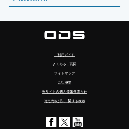
Androidタブレット TA2C-M8
Magconn（マグコン）
製品写真
法人向けiPad修理＆デバイス買取サービス
>ホテル向けタブレット
PTJ-MCシリーズ、PDS-MC
LUTRON（ルートロン）
Commercial Audio: Product page(English)
>サイネージ利用タブレット
タブレット周辺機器
BIAMP ／ Apart Audio（バイアンプ）
>バッテリーレスタブレット
デジタルサイネージ
SpeakerCraft（スピーカークラフト）
>NFCタブレット
デジタルホワイトボード／電子黒板
AIM（エイム）
>TA2C-NF8シリーズ紹介
プロジェクター
MASSIVE（マッシブ）
ご利用ガイド
>Windowsタブレット
商業用オーディオ
Sound Sphere（サウンドスフィア）
よくあるご質問
オーディーエスが選ばれる理由
液晶ディスプレイ／PCモニター
FORVICE（フォービス）
サイトマップ
Windows IoT Enterprise LTSC
業務用タブレット・デジタルサイネージSALE
MMK（エムエムケー）
会社概要
TA2C-DR9シリーズ_オリジナル機能
AVAWOOD（アバウッド）
当サイトの個人情報保護方針
TA2C-CS8_カスタマイズメニュー
AURORA（オーロラ）
特定商取引法に関する表示
簡単カスタム設定ツール「EZTools」
CHIEF（チーフ）
MDMによるタブレット一括管理
Honeywell（ハネウェル）
電子ピアノ修理／代行店募集
cino（チノ）