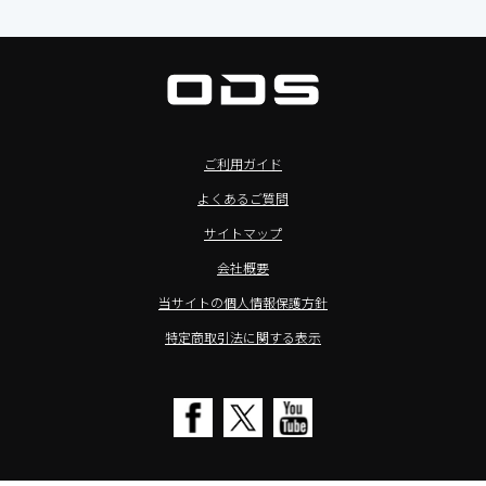
Commercial Audio: Product page(English)
>サイネージ利用タブレット
タブレット周辺機器
BIAMP ／ Apart Audio（バイアンプ）
>バッテリーレスタブレット
デジタルサイネージ
SpeakerCraft（スピーカークラフト）
>NFCタブレット
デジタルホワイトボード／電子黒板
AIM（エイム）
>TA2C-NF8シリーズ紹介
プロジェクター
MASSIVE（マッシブ）
ご利用ガイド
>Windowsタブレット
商業用オーディオ
Sound Sphere（サウンドスフィア）
よくあるご質問
オーディーエスが選ばれる理由
液晶ディスプレイ／PCモニター
FORVICE（フォービス）
サイトマップ
Windows IoT Enterprise LTSC
業務用タブレット・デジタルサイネージSALE
MMK（エムエムケー）
会社概要
TA2C-DR9シリーズ_オリジナル機能
AVAWOOD（アバウッド）
当サイトの個人情報保護方針
TA2C-CS8_カスタマイズメニュー
AURORA（オーロラ）
特定商取引法に関する表示
簡単カスタム設定ツール「EZTools」
CHIEF（チーフ）
MDMによるタブレット一括管理
Honeywell（ハネウェル）
電子ピアノ修理／代行店募集
cino（チノ）
SALE
KOAMTAC（コームタック）