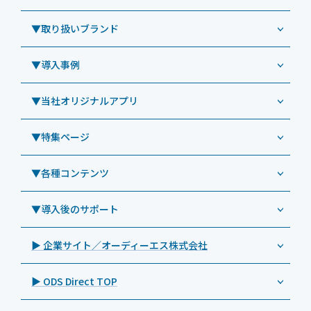
業務用タブレット
Windowsタブレット TW2A-NF9LTA
▼取り扱いブランド
コールセンター
Windowsタブレット TW2A-N9LTA
CRMシステム「カイゼンコール」
▼導入事例
Windowsタブレット TW2A-N9LT
ODS（オーディーエス）
リペアサービス
Windowsタブレット TW2A-E9LT
LG（エルジー）
▼当社オリジナルアプリ
教育機関向けiPad修理パック
導入事例（業務用タブレット、デジタルサイネージほか）
Androidタブレット TA2C-NF8
ViewSonic（ビューソニック）
社内ヘルプデスク代行サービス
事例：業務用タブレット端末
▼特集ページ
Androidタブレット TA2C-NF8BL
PHILIPS（フィリップス）
業務効率化アプリ「NFCオプティマイザー」
教育機関向けiPad管理運用パック
事例：業務用サイネージ・プロジェクター
Androidタブレット TA2C-CS8
DynaScan（ダイナスキャン）
サポート支援アプリ「ログ送信アプリ」
▼各種コンテンツ
教育機関向けICT支援ソリューション
事例：業務用オーディオ・その他AV機器
業務用タブレット
Androidタブレット TA2C-CS8BL
SAMSUNG（サムスン）
MDMアプリ「Tablet Control」
教育機関向けネットワーク機器導入保守
事例：サービス
>特長1：USB Type-Aポート
▼導入後のサポート
Androidタブレット TA2C-DR94G
Goodview（グッドビュー）
特集記事
キッティング
>特長2：microHDMIポート
Androidタブレット TA2C-DR9
Cloudpoint（クラウドポイント）
製品カタログ
▶ 企業サイト／オーディーエス株式会社
自治体向けDXソリューションサービス
>特長3：AC常時給電タイプ
オーディーエスPCカスタマーセンター
Androidタブレット TA2C-M8AC
BenQ（ベンキュー）
プレスリリース
法人向けデバイス買取サービス
>飲食向けタブレット
▶ ODS Direct TOP
Androidタブレット TA2C-M8
Magconn（マグコン）
製品写真
法人向けiPad修理＆デバイス買取サービス
>ホテル向けタブレット
PTJ-MCシリーズ、PDS-MC
LUTRON（ルートロン）