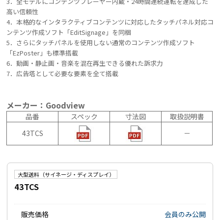
3．全モデルにコンテンツプレーヤー内蔵・24時間連続運転を達成した
高い信頼性
4．本格的なインタラクティブコンテンツに対応したタッチパネル対応コ
ンテンツ作成ソフト「EditSignage」を同梱
5．さらにタッチパネルを使用しない通常のコンテンツ作成ソフト
「EzPoster」も標準搭載
6．動画・静止画・音楽を混在再生できる優れた訴求力
7．広告塔として必要な要素を全て搭載
メーカー：Goodview
品番
スペック
寸法図
取扱説明書
43TCS
－
大型送料（サイネージ・ディスプレイ）
43TCS
販売価格
会員のみ公開