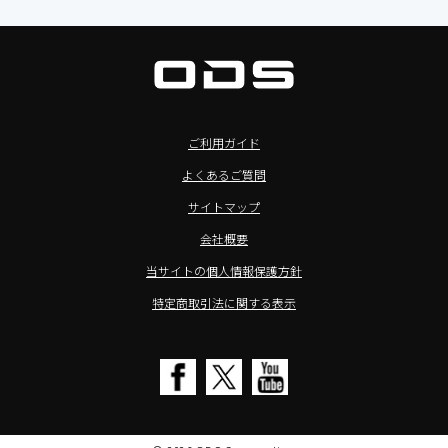
>サイネージ利用タブレット
タブレット周辺機器
BIAMP ／ Apart Audio（バイアンプ）
>バッテリーレスタブレット
デジタルサイネージ
SpeakerCraft（スピーカークラフト）
>NFCタブレット
デジタルホワイトボード／電子黒板
AIM（エイム）
>TA2C-NF8シリーズ紹介
プロジェクター
MASSIVE（マッシブ）
ご利用ガイド
>Windowsタブレット
商業用オーディオ
Sound Sphere（サウンドスフィア）
よくあるご質問
オーディーエスが選ばれる理由
液晶ディスプレイ／PCモニター
FORVICE（フォービス）
サイトマップ
Windows IoT Enterprise LTSC
業務用タブレット・デジタルサイネージSALE
MMK（エムエムケー）
会社概要
TA2C-DR9シリーズ_オリジナル機能
AVAWOOD（アバウッド）
当サイトの個人情報保護方針
TA2C-CS8_カスタマイズメニュー
AURORA（オーロラ）
特定商取引法に関する表示
簡単カスタム設定ツール「EZTools」
CHIEF（チーフ）
MDMによるタブレット一括管理
Honeywell（ハネウェル）
電子ピアノ修理／代行店募集
cino（チノ）
SALE
KOAMTAC（コームタック）