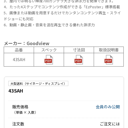
3．屋内では明るい輝度700カンデラ大きな訴求力を発揮できます。
4．たった4ステップでコンテンツ作成ができる「EzPoster」標準搭載
5．画像または動画を用意するだけでカンタンコンテンツ再生・スライ
ドショーにも対応
6．動画・静止画・音楽を混在再生できる優れた訴求力
メーカー：Goodview
品番
スペック
寸法図
取扱説明書
43SAH
大型送料（サイネージ・ディスプレイ）
43SAH
販売価格
会員のみ公開
（単価 × 入数）
注文数
ご注文には