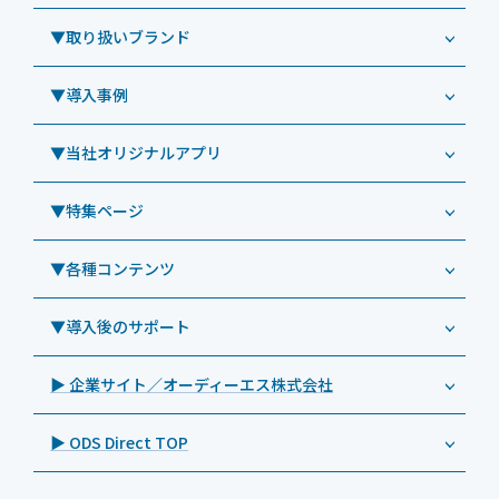
Windowsタブレット TW2A-NF9LTA
▼取り扱いブランド
コールセンター
Windowsタブレット TW2A-N9LTA
CRMシステム「カイゼンコール」
▼導入事例
Windowsタブレット TW2A-N9LT
ODS（オーディーエス）
リペアサービス
Windowsタブレット TW2A-E9LT
LG（エルジー）
▼当社オリジナルアプリ
教育機関向けiPad修理パック
導入事例（業務用タブレット、デジタルサイネージほか）
Androidタブレット TA2C-NF8
ViewSonic（ビューソニック）
社内ヘルプデスク代行サービス
事例：業務用タブレット端末
▼特集ページ
Androidタブレット TA2C-NF8BL
PHILIPS（フィリップス）
業務効率化アプリ「NFCオプティマイザー」
教育機関向けiPad管理運用パック
事例：業務用サイネージ・プロジェクター
Androidタブレット TA2C-CS8
DynaScan（ダイナスキャン）
サポート支援アプリ「ログ送信アプリ」
▼各種コンテンツ
教育機関向けICT支援ソリューション
事例：業務用オーディオ・その他AV機器
業務用タブレット
Androidタブレット TA2C-CS8BL
SAMSUNG（サムスン）
MDMアプリ「Tablet Control」
教育機関向けネットワーク機器導入保守
事例：サービス
>特長1：USB Type-Aポート
▼導入後のサポート
Androidタブレット TA2C-DR94G
Goodview（グッドビュー）
特集記事
キッティング
>特長2：microHDMIポート
Androidタブレット TA2C-DR9
Cloudpoint（クラウドポイント）
製品カタログ
▶ 企業サイト／オーディーエス株式会社
自治体向けDXソリューションサービス
>特長3：AC常時給電タイプ
オーディーエスPCカスタマーセンター
Androidタブレット TA2C-M8AC
BenQ（ベンキュー）
プレスリリース
法人向けデバイス買取サービス
>飲食向けタブレット
▶ ODS Direct TOP
Androidタブレット TA2C-M8
Magconn（マグコン）
製品写真
法人向けiPad修理＆デバイス買取サービス
>ホテル向けタブレット
PTJ-MCシリーズ、PDS-MC
LUTRON（ルートロン）
Commercial Audio: Product page(English)