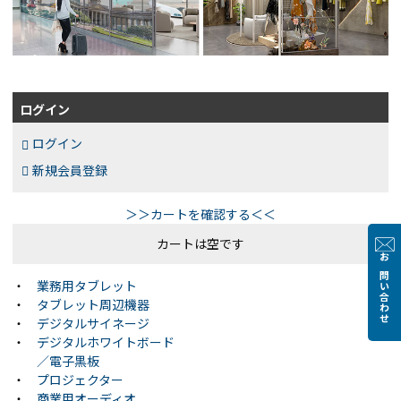
ログイン
ログイン
新規会員登録
＞＞カートを確認する＜＜
カートは空です
お問い合わせ
・
業務用タブレット
・
タブレット周辺機器
・
デジタルサイネージ
・
デジタルホワイトボード
／電子黒板
・
プロジェクター
・
商業用オーディオ