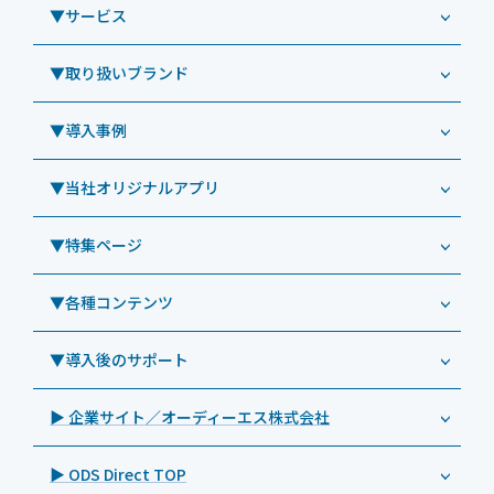
▼サービス
業務用タブレット
Windowsタブレット TW2A-NF9LTA
▼取り扱いブランド
コールセンター
Windowsタブレット TW2A-N9LTA
CRMシステム「カイゼンコール」
▼導入事例
Windowsタブレット TW2A-N9LT
ODS（オーディーエス）
リペアサービス
Windowsタブレット TW2A-E9LT
LG（エルジー）
▼当社オリジナルアプリ
教育機関向けiPad修理パック
導入事例（業務用タブレット、デジタルサイネージほか）
Androidタブレット TA2C-NF8
ViewSonic（ビューソニック）
社内ヘルプデスク代行サービス
事例：業務用タブレット端末
▼特集ページ
Androidタブレット TA2C-NF8BL
PHILIPS（フィリップス）
業務効率化アプリ「NFCオプティマイザー」
教育機関向けiPad管理運用パック
事例：業務用サイネージ・プロジェクター
Androidタブレット TA2C-CS8
DynaScan（ダイナスキャン）
サポート支援アプリ「ログ送信アプリ」
▼各種コンテンツ
教育機関向けICT支援ソリューション
事例：業務用オーディオ・その他AV機器
業務用タブレット
Androidタブレット TA2C-CS8BL
SAMSUNG（サムスン）
MDMアプリ「Tablet Control」
教育機関向けネットワーク機器導入保守
事例：サービス
>特長1：USB Type-Aポート
▼導入後のサポート
Androidタブレット TA2C-DR94G
Goodview（グッドビュー）
特集記事
キッティング
>特長2：microHDMIポート
Androidタブレット TA2C-DR9
Cloudpoint（クラウドポイント）
製品カタログ
▶ 企業サイト／オーディーエス株式会社
自治体向けDXソリューションサービス
>特長3：AC常時給電タイプ
オーディーエスPCカスタマーセンター
Androidタブレット TA2C-M8AC
BenQ（ベンキュー）
プレスリリース
法人向けデバイス買取サービス
>飲食向けタブレット
▶ ODS Direct TOP
Androidタブレット TA2C-M8
Magconn（マグコン）
製品写真