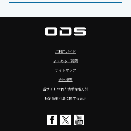
法人向けiPad修理＆デバイス買取サービス
>ホテル向けタブレット
PTJ-MCシリーズ、PDS-MC
LUTRON（ルートロン）
Commercial Audio: Product page(English)
>サイネージ利用タブレット
タブレット周辺機器
BIAMP ／ Apart Audio（バイアンプ）
>バッテリーレスタブレット
デジタルサイネージ
SpeakerCraft（スピーカークラフト）
>NFCタブレット
デジタルホワイトボード／電子黒板
AIM（エイム）
>TA2C-NF8シリーズ紹介
プロジェクター
MASSIVE（マッシブ）
ご利用ガイド
>Windowsタブレット
商業用オーディオ
Sound Sphere（サウンドスフィア）
よくあるご質問
オーディーエスが選ばれる理由
液晶ディスプレイ／PCモニター
FORVICE（フォービス）
サイトマップ
Windows IoT Enterprise LTSC
業務用タブレット・デジタルサイネージSALE
MMK（エムエムケー）
会社概要
TA2C-DR9シリーズ_オリジナル機能
AVAWOOD（アバウッド）
当サイトの個人情報保護方針
TA2C-CS8_カスタマイズメニュー
AURORA（オーロラ）
特定商取引法に関する表示
簡単カスタム設定ツール「EZTools」
CHIEF（チーフ）
MDMによるタブレット一括管理
Honeywell（ハネウェル）
電子ピアノ修理／代行店募集
cino（チノ）