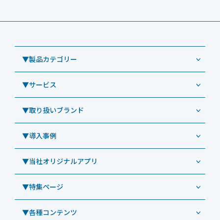
▼製品カテゴリー
▼サービス
業務用タブレット
Windowsタブレット TW2A-NF9LTA
▼取り扱いブランド
コールセンター
Windowsタブレット TW2A-N9LTA
CRMシステム「カイゼンコール」
▼導入事例
Windowsタブレット TW2A-N9LT
ODS（オーディーエス）
リペアサービス
Windowsタブレット TW2A-E9LT
LG（エルジー）
▼当社オリジナルアプリ
教育機関向けiPad修理パック
導入事例（業務用タブレット、デジタルサイネージほか）
Androidタブレット TA2C-NF8
ViewSonic（ビューソニック）
社内ヘルプデスク代行サービス
事例：業務用タブレット端末
▼特集ページ
Androidタブレット TA2C-NF8BL
PHILIPS（フィリップス）
業務効率化アプリ「NFCオプティマイザー」
教育機関向けiPad管理運用パック
事例：業務用サイネージ・プロジェクター
Androidタブレット TA2C-CS8
DynaScan（ダイナスキャン）
サポート支援アプリ「ログ送信アプリ」
▼各種コンテンツ
教育機関向けICT支援ソリューション
事例：業務用オーディオ・その他AV機器
業務用タブレット