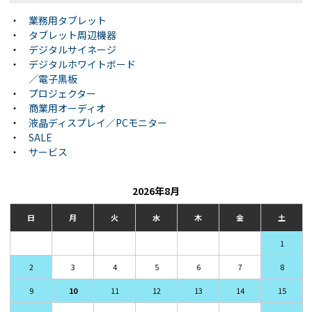
・
業務用タブレット
・
タブレット周辺機器
・
デジタルサイネージ
・
デジタルホワイトボード
／電子黒板
・
プロジェクター
・
商業用オーディオ
・
液晶ディスプレイ／PCモニター
・
SALE
・
サービス
2026年8月
日
月
火
水
木
金
土
1
2
3
4
5
6
7
8
9
10
11
12
13
14
15