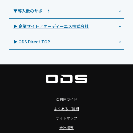
Androidタブレット TA2C-CS8BL
SAMSUNG（サムスン）
MDMアプリ「Tablet Control」
教育機関向けネットワーク機器導入保守
事例：サービス
>特長1：USB Type-Aポート
▼導入後のサポート
Androidタブレット TA2C-DR94G
Goodview（グッドビュー）
特集記事
キッティング
>特長2：microHDMIポート
Androidタブレット TA2C-DR9
Cloudpoint（クラウドポイント）
製品カタログ
▶ 企業サイト／オーディーエス株式会社
自治体向けDXソリューションサービス
>特長3：AC常時給電タイプ
オーディーエスPCカスタマーセンター
Androidタブレット TA2C-M8AC
BenQ（ベンキュー）
プレスリリース
法人向けデバイス買取サービス
>飲食向けタブレット
▶ ODS Direct TOP
Androidタブレット TA2C-M8
Magconn（マグコン）
製品写真
法人向けiPad修理＆デバイス買取サービス
>ホテル向けタブレット
PTJ-MCシリーズ、PDS-MC
LUTRON（ルートロン）
Commercial Audio: Product page(English)
>サイネージ利用タブレット
タブレット周辺機器
BIAMP ／ Apart Audio（バイアンプ）
>バッテリーレスタブレット
デジタルサイネージ
SpeakerCraft（スピーカークラフト）
>NFCタブレット
デジタルホワイトボード／電子黒板
AIM（エイム）
>TA2C-NF8シリーズ紹介
プロジェクター
MASSIVE（マッシブ）
ご利用ガイド
>Windowsタブレット
商業用オーディオ
Sound Sphere（サウンドスフィア）
よくあるご質問
オーディーエスが選ばれる理由
液晶ディスプレイ／PCモニター
FORVICE（フォービス）
サイトマップ
Windows IoT Enterprise LTSC
業務用タブレット・デジタルサイネージSALE
MMK（エムエムケー）
会社概要
TA2C-DR9シリーズ_オリジナル機能