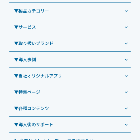
▼製品カテゴリー
▼サービス
業務用タブレット
Windowsタブレット TW2A-NF9LTA
▼取り扱いブランド
コールセンター
Windowsタブレット TW2A-N9LTA
CRMシステム「カイゼンコール」
▼導入事例
Windowsタブレット TW2A-N9LT
ODS（オーディーエス）
リペアサービス
Windowsタブレット TW2A-E9LT
LG（エルジー）
▼当社オリジナルアプリ
教育機関向けiPad修理パック
導入事例（業務用タブレット、デジタルサイネージほか）
Androidタブレット TA2C-NF8
ViewSonic（ビューソニック）
社内ヘルプデスク代行サービス
事例：業務用タブレット端末
▼特集ページ
Androidタブレット TA2C-NF8BL
PHILIPS（フィリップス）
業務効率化アプリ「NFCオプティマイザー」
教育機関向けiPad管理運用パック
事例：業務用サイネージ・プロジェクター
Androidタブレット TA2C-CS8
DynaScan（ダイナスキャン）
サポート支援アプリ「ログ送信アプリ」
▼各種コンテンツ
教育機関向けICT支援ソリューション
事例：業務用オーディオ・その他AV機器
業務用タブレット
Androidタブレット TA2C-CS8BL
SAMSUNG（サムスン）
MDMアプリ「Tablet Control」
教育機関向けネットワーク機器導入保守
事例：サービス
>特長1：USB Type-Aポート
▼導入後のサポート
Androidタブレット TA2C-DR94G
Goodview（グッドビュー）
特集記事
キッティング
>特長2：microHDMIポート
Androidタブレット TA2C-DR9
Cloudpoint（クラウドポイント）
製品カタログ