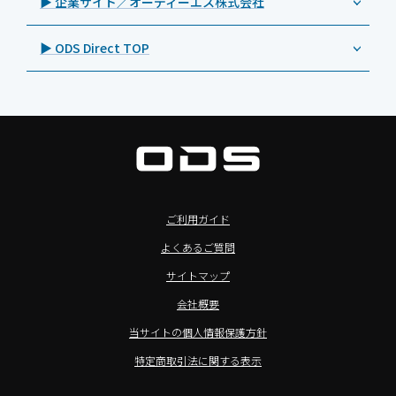
▶ 企業サイト／オーディーエス株式会社
自治体向けDXソリューションサービス
>特長3：AC常時給電タイプ
オーディーエスPCカスタマーセンター
Androidタブレット TA2C-M8AC
BenQ（ベンキュー）
プレスリリース
法人向けデバイス買取サービス
>飲食向けタブレット
▶ ODS Direct TOP
Androidタブレット TA2C-M8
Magconn（マグコン）
製品写真
法人向けiPad修理＆デバイス買取サービス
>ホテル向けタブレット
PTJ-MCシリーズ、PDS-MC
LUTRON（ルートロン）
Commercial Audio: Product page(English)
>サイネージ利用タブレット
タブレット周辺機器
BIAMP ／ Apart Audio（バイアンプ）
>バッテリーレスタブレット
デジタルサイネージ
SpeakerCraft（スピーカークラフト）
>NFCタブレット
デジタルホワイトボード／電子黒板
AIM（エイム）
>TA2C-NF8シリーズ紹介
プロジェクター
MASSIVE（マッシブ）
ご利用ガイド
>Windowsタブレット
商業用オーディオ
Sound Sphere（サウンドスフィア）
よくあるご質問
オーディーエスが選ばれる理由
液晶ディスプレイ／PCモニター
FORVICE（フォービス）
サイトマップ
Windows IoT Enterprise LTSC
業務用タブレット・デジタルサイネージSALE
MMK（エムエムケー）
会社概要
TA2C-DR9シリーズ_オリジナル機能
AVAWOOD（アバウッド）
当サイトの個人情報保護方針
TA2C-CS8_カスタマイズメニュー
AURORA（オーロラ）
特定商取引法に関する表示
簡単カスタム設定ツール「EZTools」
CHIEF（チーフ）