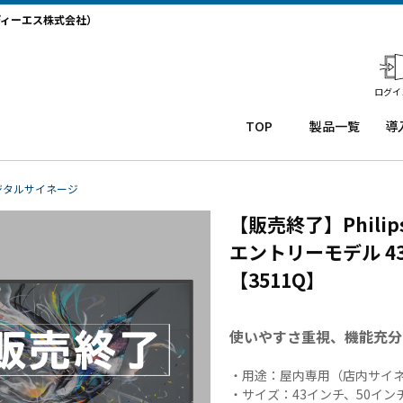
ディーエス株式会社）
ログイ
TOP
製品一覧
導
業務用タ
導
ブレット
コー
務
ジタルサイネージ
Windows
ルセ
ト
【販売終了】Philip
タブレッ
ンタ
サ
ト TW2A-
ー
か
エントリーモデル 43
NF9LTA
CRM
事
【3511Q】
Windows
シス
タ
タブレッ
テム
末
ト TW2A-
「カ
事
使いやすさ重視、機能充分
N9LTA
イゼ
サ
Windows
ンコ
プ
・用途：屋内専用（店内サイ
タブレッ
ー
ー
・サイズ：43インチ、50イン
ト TW2A-
ル」
事