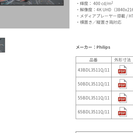
2
・輝度： 400 cd/m
N9LT
リペ
オ
・解像度：4K UHD（3840x21
Windows
アサ
その
・メディアプレーヤー搭載 / HTML 
タブレッ
ービ
器
・横置き／縦置き両対応
ト TW2A-
ス
事
E9LT
教育
ス
Android
機関
タブレッ
向け
メーカー：Philips
ト TA2C-
iPad
NF8
修理
品番
外形寸法
Android
パッ
43BDL3511Q/11
タブレッ
ク
ト TA2C-
社内
50BDL3511Q/11
NF8BL
ヘル
Android
プデ
タブレッ
スク
55BDL3511Q/11
ト TA2C-
代行
CS8
サー
65BDL3511Q/11
Android
ビス
タブレッ
教育
ト TA2C-
機関