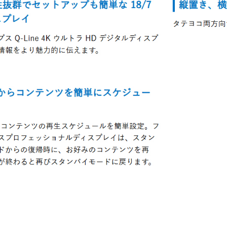
タブレッ
ーク
ト純正オ
機器
プション
導入
業務効率
保守
化アプリ
キッ
「NFCオ
ティ
プティマ
ング
イザー」
自治
サポート
体向
支援アプ
け
リ「ログ
DX
送信アプ
ソリ
リ」
ュー
MDMアプ
ショ
リ
ンサ
「Tablet
ービ
Control」
ス
デジタル
法人
サイネー
向け
ジ
デバ
デジタル
イス