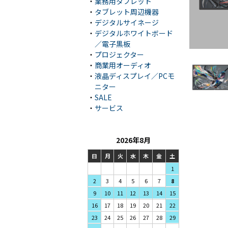
・
業務用タブレット
・
タブレット周辺機器
・
デジタルサイネージ
・
デジタルホワイトボード
／電子黒板
・
プロジェクター
・
商業用オーディオ
・
液晶ディスプレイ／PCモ
ニター
・
SALE
・
サービス
2026年8月
日
月
火
水
木
金
土
1
3
4
5
2
6
7
8
10
11
12
9
13
14
15
17
18
19
16
20
21
22
24
25
26
23
27
28
29