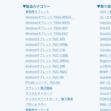
▼製品カテゴリー
▼取り扱
業務用タブレット
ODS（
Windowsタブレット TW2A-NF9LTA
LG（エ
Windowsタブレット TW2A-N9LTA
View
Windowsタブレット TW2A-N9LT
PHIL
Windowsタブレット TW2A-E9LT
Dyna
Androidタブレット TA2C-NF8
SAMS
Androidタブレット TA2C-NF8BL
Good
Androidタブレット TA2C-CS8
Clou
Androidタブレット TA2C-CS8BL
BenQ
Androidタブレット TA2C-DR94G
Magc
Androidタブレット TA2C-DR9
LUTR
Androidタブレット TA2C-M8AC
BIAMP
Androidタブレット TA2C-M8
Speak
PTJ-MCシリーズ、PDS-MC
AIM（
タブレット周辺機器
MASS
デジタルサイネージ
Soun
デジタルホワイトボード／電子黒板
FORV
プロジェクター
MMK（
商業用オーディオ
AVAW