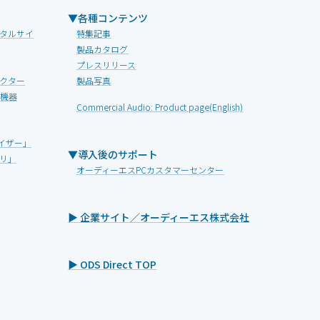
▼各種コンテンツ
タルサイ
特集記事
製品カタログ
プレスリリース
クター
製品写真
V機器
Commercial Audio: Product page(English)
イザー」
▼導入後のサポート
リ」
オーディーエスPCカスタマーセンター
▶ 企業サイト／オーディーエス株式会社
▶ ODS Direct TOP