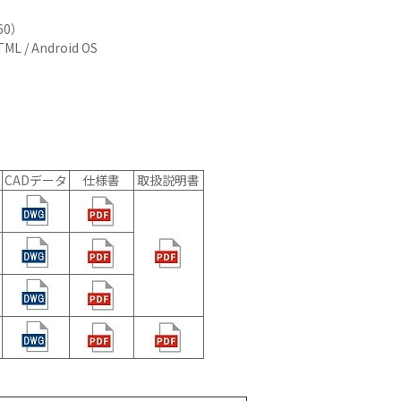
ーディオ・
60）
他AV機
/ Android OS
例：サービ
CADデータ
仕様書
取扱説明書