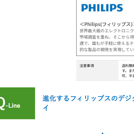
CS8BL
向け
Android
iPad
タブレッ
管理
ト TA2C-
運用
＜Philips(フィリップス
DR94G
パッ
世界最大級のエレクトロニク
Android
ク
市場調査を重ね、そこから得
タブレッ
教育
適で、誰もが手軽に使えるテ
ト TA2C-
機関
的な製品の開発を実現してい
DR9
向け
Android
ICT
注意事項
送料無
タブレッ
支援
す。ま
ト TA2C-
ソリ
可、平
M8AC
ュー
Android
ショ
タブレッ
ン
ト TA2C-
教育
M8
機関
PTJ-MCシ
向け
リーズ、
ネッ
PDS-MC
トワ