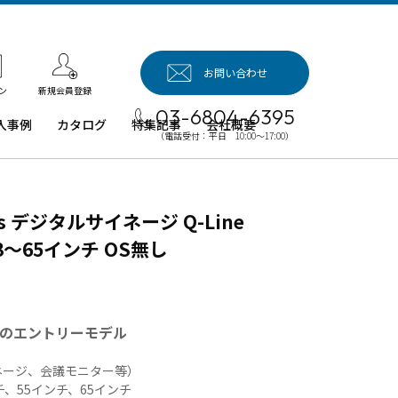
お問い合わせ
新規会員登録
ン
03-6804-6395
入事例
カタログ
特集記事
会社概要
（電話受付：平日 10:00～17:00）
入事例（業
用タブレッ
、デジタル
s デジタルサイネージ Q-Line
イネージほ
）
～65インチ OS無し
例：業務用
ブレット端
例：業務用
のエントリーモデル
イネージ・
ロジェクタ
ネージ、会議モニター等）
チ、55インチ、65インチ
例：業務用