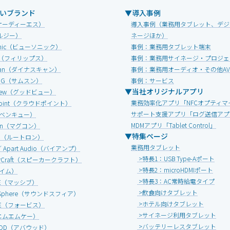
いブランド
▼導入事例
オーディーエス）
導入事例（業務用タブレット、デジ
ルジー）
ネージほか）
Sonic（ビューソニック）
事例：業務用タブレット端末
IPS（フィリップス）
事例：業務用サイネージ・プロジェ
Scan（ダイナスキャン）
事例：業務用オーディオ・その他A
UNG（サムスン）
事例：サービス
▼当社オリジナルアプリ
view（グッドビュー）
業務効率化アプリ「NFCオプティマ
dpoint（クラウドポイント）
サポート支援アプリ「ログ送信アプ
（ベンキュー）
MDMアプリ「Tablet Control」
onn（マグコン）
▼特集ページ
ON（ルートロン）
業務用タブレット
 ／ Apart Audio（バイアンプ）
>特長1：USB Type-Aポート
erCraft（スピーカークラフト）
>特長2：microHDMIポート
エイム）
>特長3：AC常時給電タイプ
IVE（マッシブ）
>飲食向けタブレット
d Sphere（サウンドスフィア）
>ホテル向けタブレット
ICE（フォービス）
>サイネージ利用タブレット
エムエムケー）
>バッテリーレスタブレット
OOD（アバウッド）