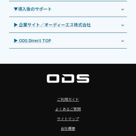
Androidタブレット TA2C-CS8BL
SAMSUNG（サムスン）
MDMアプリ「Tablet Control」
教育機関向けネットワーク機器導入保守
事例：サービス
>特長1：USB Type-Aポート
▼導入後のサポート
Androidタブレット TA2C-DR94G
Goodview（グッドビュー）
特集記事
キッティング
>特長2：microHDMIポート
Androidタブレット TA2C-DR9
Cloudpoint（クラウドポイント）
製品カタログ
▶ 企業サイト／オーディーエス株式会社
自治体向けDXソリューションサービス
>特長3：AC常時給電タイプ
オーディーエスPCカスタマーセンター
Androidタブレット TA2C-M8AC
BenQ（ベンキュー）
プレスリリース
法人向けデバイス買取サービス
>飲食向けタブレット
▶ ODS Direct TOP
Androidタブレット TA2C-M8
Magconn（マグコン）
製品写真
法人向けiPad修理＆デバイス買取サービス
>ホテル向けタブレット
PTJ-MCシリーズ、PDS-MC
LUTRON（ルートロン）
Commercial Audio: Product page(English)
>サイネージ利用タブレット
タブレット周辺機器
BIAMP ／ Apart Audio（バイアンプ）
>バッテリーレスタブレット
デジタルサイネージ
SpeakerCraft（スピーカークラフト）
>NFCタブレット
デジタルホワイトボード／電子黒板
AIM（エイム）
>TA2C-NF8シリーズ紹介
プロジェクター
MASSIVE（マッシブ）
ご利用ガイド
>Windowsタブレット
商業用オーディオ
Sound Sphere（サウンドスフィア）
よくあるご質問
オーディーエスが選ばれる理由
液晶ディスプレイ／PCモニター
FORVICE（フォービス）
サイトマップ
Windows IoT Enterprise LTSC
業務用タブレット・デジタルサイネージSALE
MMK（エムエムケー）
会社概要
TA2C-DR9シリーズ_オリジナル機能
AVAWOOD（アバウッド）