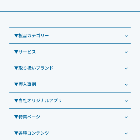
▼製品カテゴリー
▼サービス
業務用タブレット
Windowsタブレット TW2A-NF9LTA
▼取り扱いブランド
コールセンター
Windowsタブレット TW2A-N9LTA
CRMシステム「カイゼンコール」
▼導入事例
Windowsタブレット TW2A-N9LT
ODS（オーディーエス）
リペアサービス
Windowsタブレット TW2A-E9LT
LG（エルジー）
▼当社オリジナルアプリ
教育機関向けiPad修理パック
導入事例（業務用タブレット、デジタルサイネージほか）
Androidタブレット TA2C-NF8
ViewSonic（ビューソニック）
社内ヘルプデスク代行サービス
事例：業務用タブレット端末
▼特集ページ
Androidタブレット TA2C-NF8BL
PHILIPS（フィリップス）
業務効率化アプリ「NFCオプティマイザー」
教育機関向けiPad管理運用パック
事例：業務用サイネージ・プロジェクター
Androidタブレット TA2C-CS8
DynaScan（ダイナスキャン）
サポート支援アプリ「ログ送信アプリ」
▼各種コンテンツ
教育機関向けICT支援ソリューション
事例：業務用オーディオ・その他AV機器
業務用タブレット