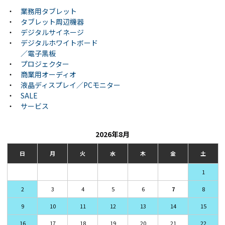
・
業務用タブレット
・
タブレット周辺機器
・
デジタルサイネージ
・
デジタルホワイトボード
／電子黒板
・
プロジェクター
・
商業用オーディオ
・
液晶ディスプレイ／PCモニター
・
SALE
・
サービス
2026年8月
日
月
火
水
木
金
土
1
2
3
4
5
6
7
8
9
10
11
12
13
14
15
16
17
18
19
20
21
22