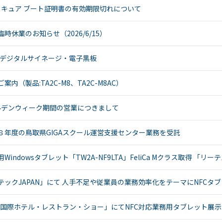
s セキュア ブート証明書の有効期限切れについて
N9LT
リペ
オ
Windows
アサ
その
タブレッ
ービ
器
時休業のお知らせ（2026/6/15）
ト TW2A-
ス
事
E9LT
教育
ス
デジタルサイネージ・電子黒板
Android
機関
タブレッ
向け
案内（製品:TA2C-M8、TA2C-M8AC）
ト TA2C-
iPad
NF8
修理
Android
パッ
ゴールデンウィーク期間の営業につきまして
タブレッ
ク
ト TA2C-
社内
８年度の鳥取県GIGAスクール運営支援センター業務を受託
NF8BL
ヘル
Android
プデ
ndowsタブレット「TW2A-NF9LTA」FeliCa Mクラス取得 「リ
タブレッ
スク
ト TA2C-
代行
テックJAPAN」にて 人手不足や従業員の業務効率化をテーマにNFCタ
CS8
サー
Android
ビス
タブレッ
教育
26 国際ホテル・レストラン・ショー」にてNFC対応業務用タブレット展示
ト TA2C-
機関