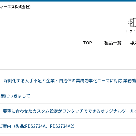
ディーエス株式会社）
ログイ
TOP
製品一覧
導
業務用タ
導
ブレット
コー
務
Windows
ルセ
ト
タブレッ
ンタ
サ
】 深刻化する人手不足と企業・自治体の業務効率化ニーズに対応 業務効
ト TW2A-
ー
か
NF9LTA
CRM
事
Windows
シス
タ
季休業につきまして
タブレッ
テム
末
ト TW2A-
「カ
事
】要望に合わせたカスタム設定がワンタッチでできるオリジナルツールを「
N9LTA
イゼ
サ
Windows
ンコ
プ
内（製品:PDS2734A、PDS2734A2）
タブレッ
ー
ー
ト TW2A-
ル」
事