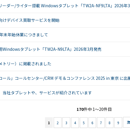
CS8BL
向け
ダー/ライター搭載 Windowsタブレット「TW2A-NF9LTA」2026年
Android
iPad
タブレッ
管理
向けデバイス買取サービスを開始
ト TA2C-
運用
DR94G
パッ
026 年末年始休業につきまして
Android
ク
タブレッ
教育
ト TA2C-
機関
indowsタブレット「TW2A-N9LTA」2026年3月発売
DR9
向け
Android
ICT
e（メトリー）に掲載されました
タブレッ
支援
ト TA2C-
ソリ
ール」コールセンター/CRM デモ＆コンファレンス 2025 in 東京 に出
M8AC
ュー
Android
ショ
タブレッ
ン
】当社タブレットや、サービスが紹介されています
ト TA2C-
教育
M8
機関
170
件中 1〜20件目
PTJ-MCシ
向け
リーズ、
ネッ
1
2
3
4
5
6
7
8
9
PDS-MC
トワ