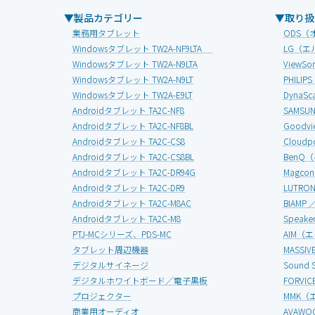
▼製品カテゴリー
▼取り扱
業務用タブレット
ODS（
Windowsタブレット TW2A-NF9LTA
LG（エ
Windowsタブレット TW2A-N9LTA
View
Windowsタブレット TW2A-N9LT
PHIL
Windowsタブレット TW2A-E9LT
Dyna
Androidタブレット TA2C-NF8
SAMS
Androidタブレット TA2C-NF8BL
Good
Androidタブレット TA2C-CS8
Clou
Androidタブレット TA2C-CS8BL
BenQ
Androidタブレット TA2C-DR94G
Magc
Androidタブレット TA2C-DR9
LUTR
Androidタブレット TA2C-M8AC
BIAMP
Androidタブレット TA2C-M8
Speak
PTJ-MCシリーズ、PDS-MC
AIM（
タブレット周辺機器
MASS
デジタルサイネージ
Soun
デジタルホワイトボード／電子黒板
FORV
プロジェクター
MMK（
商業用オーディオ
AVAW