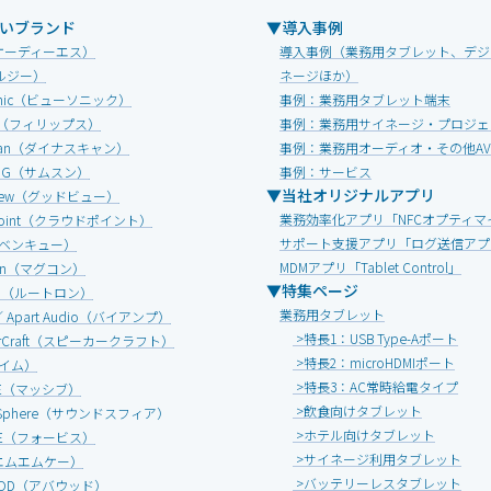
いブランド
▼導入事例
オーディーエス）
導入事例（業務用タブレット、デジ
ルジー）
ネージほか）
Sonic（ビューソニック）
事例：業務用タブレット端末
IPS（フィリップス）
事例：業務用サイネージ・プロジェ
Scan（ダイナスキャン）
事例：業務用オーディオ・その他A
UNG（サムスン）
事例：サービス
▼当社オリジナルアプリ
view（グッドビュー）
業務効率化アプリ「NFCオプティマ
dpoint（クラウドポイント）
サポート支援アプリ「ログ送信アプ
（ベンキュー）
MDMアプリ「Tablet Control」
onn（マグコン）
▼特集ページ
ON（ルートロン）
業務用タブレット
 ／ Apart Audio（バイアンプ）
>特長1：USB Type-Aポート
erCraft（スピーカークラフト）
>特長2：microHDMIポート
エイム）
>特長3：AC常時給電タイプ
IVE（マッシブ）
>飲食向けタブレット
d Sphere（サウンドスフィア）
>ホテル向けタブレット
ICE（フォービス）
>サイネージ利用タブレット
エムエムケー）
>バッテリーレスタブレット
OOD（アバウッド）