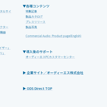
▼各種コンテンツ
タルサイ
特集記事
製品カタログ
プレスリリース
クター
製品写真
V機器
Commercial Audio: Product page(English)
イザー」
▼導入後のサポート
リ」
オーディーエスPCカスタマーセンター
▶ 企業サイト／オーディーエス株式会社
▶ ODS Direct TOP