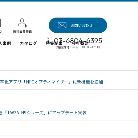
お問い合わせ
新規会員登録
ン
03-6804-6395
入事例
カタログ
特集記事
会社概要
（電話受付：平日 10:00～17:00）
入事例（業
用タブレッ
、デジタル
イネージほ
率化アプリ「NFCオプティマイザー」に新機能を追加
）
例：業務用
ブレット端
例：業務用
TW2A-N9シリーズ」にアップデート実装
イネージ・
ロジェクタ
例：業務用