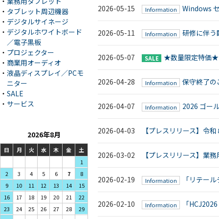
・
業務用タブレット
2026-05-15
Window
Information
・
タブレット周辺機器
・
デジタルサイネージ
・
デジタルホワイトボード
2026-05-11
研修に伴う臨
Information
／電子黒板
・
プロジェクター
2026-05-07
★数量限定特価★
SALE
・
商業用オーディオ
・
液晶ディスプレイ／PCモ
2026-04-28
保守終了のご
ニター
Information
・
SALE
・
サービス
2026-04-07
2026 
Information
2026-04-03
【プレスリリース】令和
2026年8月
日
月
火
水
木
金
土
2026-03-02
【プレスリリース】業務用Wi
1
3
4
5
2
6
7
8
2026-02-19
「リテール
Information
10
11
12
9
13
14
15
17
18
19
16
20
21
22
2026-02-10
「HCJ20
Information
24
25
26
23
27
28
29