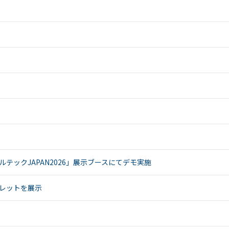
ーディオ・
他AV機
例：サービ
ーテルテックJAPAN2026」展示ブースにてデモ実施
ブレットを展示