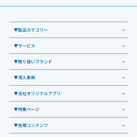
▼製品カテゴリー
▼サービス
業務用タブレット
Windowsタブレット TW2A-NF9LTA
▼取り扱いブランド
コールセンター
Windowsタブレット TW2A-N9LTA
CRMシステム「カイゼンコール」
▼導入事例
Windowsタブレット TW2A-N9LT
ODS（オーディーエス）
リペアサービス
Windowsタブレット TW2A-E9LT
LG（エルジー）
▼当社オリジナルアプリ
教育機関向けiPad修理パック
導入事例（業務用タブレット、デジタルサイネージほか）
Androidタブレット TA2C-NF8
ViewSonic（ビューソニック）
社内ヘルプデスク代行サービス
事例：業務用タブレット端末
▼特集ページ
Androidタブレット TA2C-NF8BL
PHILIPS（フィリップス）
業務効率化アプリ「NFCオプティマイザー」
教育機関向けiPad管理運用パック
事例：業務用サイネージ・プロジェクター
Androidタブレット TA2C-CS8
DynaScan（ダイナスキャン）
サポート支援アプリ「ログ送信アプリ」
▼各種コンテンツ
教育機関向けICT支援ソリューション
事例：業務用オーディオ・その他AV機器
業務用タブレット
Androidタブレット TA2C-CS8BL
SAMSUNG（サムスン）
MDMアプリ「Tablet Control」