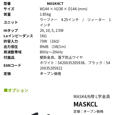
型番
MASK4CT
サイズ
W144 × H238 × D144 (mm)
質量
1.85kg
ウーファー 4.25インチ / ツィーター 1
ユニット
インチ
Hiタップ
20, 10, 5, 2.5W
Loインピーダンス
16Ω
許容入力
70W （16Ω）
出力音圧
89dB （1W/1m）
周波数帯域
80Hz～20kHz
付属品
壁掛金具、落下防止ワイヤ
ホワイト：5420035205938、ブラック：54
EANコード
20035205921
定価
オープン価格
■オプション
MASK4/6用 L字金具
MASKCL
定価：オープン価格