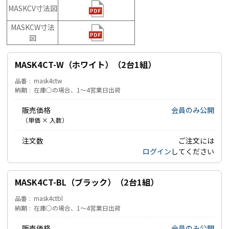
MASKCV寸法図
MASKCW寸法
図
MASK4CT-W（ホワイト）（2台1組）
品番
mask4ctw
納期
在庫○の場合、1～4営業日出荷
販売価格
会員のみ公開
（単価 × 入数）
注文数
ご注文には
ログイン
してください
MASK4CT-BL（ブラック）（2台1組）
品番
mask4ctbl
納期
在庫○の場合、1～4営業日出荷
販売価格
会員のみ公開