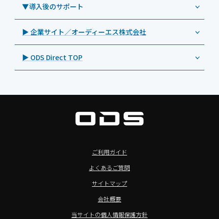
教育機関向けネットワーク機器導入保守
事例：サービス
>特長1：USB Type-Aポート
▼導入後のサポート
Androidタブレット TA2C-DR94G
Goodview（グッドビュー）
特集記事
キッティング
>特長2：microHDMIポート
Androidタブレット TA2C-DR9
Cloudpoint（クラウドポイント）
製品カタログ
▶ 企業サイト／オーディーエス株式会社
自治体向けDXソリューションサービス
>特長3：AC常時給電タイプ
オーディーエスPCカスタマーセンター
Androidタブレット TA2C-M8AC
BenQ（ベンキュー）
プレスリリース
法人向けデバイス買取サービス
>飲食向けタブレット
▶ ODS Direct TOP
Androidタブレット TA2C-M8
Magconn（マグコン）
製品写真
法人向けiPad修理＆デバイス買取サービス
>ホテル向けタブレット
PTJ-MCシリーズ、PDS-MC
LUTRON（ルートロン）
Commercial Audio: Product page(English)
>サイネージ利用タブレット
タブレット周辺機器
BIAMP ／ Apart Audio（バイアンプ）
>バッテリーレスタブレット
デジタルサイネージ
SpeakerCraft（スピーカークラフト）
>NFCタブレット
デジタルホワイトボード／電子黒板
AIM（エイム）
>TA2C-NF8シリーズ紹介
プロジェクター
MASSIVE（マッシブ）
ご利用ガイド
>Windowsタブレット
商業用オーディオ
Sound Sphere（サウンドスフィア）
よくあるご質問
オーディーエスが選ばれる理由
液晶ディスプレイ／PCモニター
FORVICE（フォービス）
サイトマップ
Windows IoT Enterprise LTSC
業務用タブレット・デジタルサイネージSALE
MMK（エムエムケー）
会社概要
TA2C-DR9シリーズ_オリジナル機能
AVAWOOD（アバウッド）
当サイトの個人情報保護方針