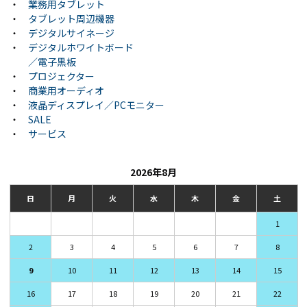
・
業務用タブレット
・
タブレット周辺機器
・
デジタルサイネージ
・
デジタルホワイトボード
／電子黒板
・
プロジェクター
・
商業用オーディオ
・
液晶ディスプレイ／PCモニター
・
SALE
・
サービス
2026年8月
日
月
火
水
木
金
土
1
2
3
4
5
6
7
8
9
10
11
12
13
14
15
16
17
18
19
20
21
22