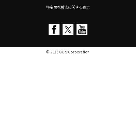
TA2C-CS8_カスタマイズメニュー
AURORA（オーロラ）
特定商取引法に関する表示
簡単カスタム設定ツール「EZTools」
CHIEF（チーフ）
MDMによるタブレット一括管理
Honeywell（ハネウェル）
電子ピアノ修理／代行店募集
cino（チノ）
SALE
KOAMTAC（コームタック）
© 2026 ODS Corporation
KIKUCHI（キクチ科学技術）
JIC（ジェイアイシー）
VAVA（ババ）
SANWA SUPPLY（サンワサプライ）