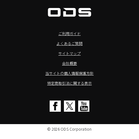
>バッテリーレスタブレット
デジタルサイネージ
SpeakerCraft（スピーカークラフト）
>NFCタブレット
デジタルホワイトボード／電子黒板
AIM（エイム）
>TA2C-NF8シリーズ紹介
プロジェクター
MASSIVE（マッシブ）
ご利用ガイド
>Windowsタブレット
商業用オーディオ
Sound Sphere（サウンドスフィア）
よくあるご質問
オーディーエスが選ばれる理由
液晶ディスプレイ／PCモニター
FORVICE（フォービス）
サイトマップ
Windows IoT Enterprise LTSC
業務用タブレット・デジタルサイネージSALE
MMK（エムエムケー）
会社概要
TA2C-DR9シリーズ_オリジナル機能
AVAWOOD（アバウッド）
当サイトの個人情報保護方針
TA2C-CS8_カスタマイズメニュー
AURORA（オーロラ）
特定商取引法に関する表示
簡単カスタム設定ツール「EZTools」
CHIEF（チーフ）
MDMによるタブレット一括管理
Honeywell（ハネウェル）
電子ピアノ修理／代行店募集
cino（チノ）
SALE
KOAMTAC（コームタック）
© 2026 ODS Corporation
KIKUCHI（キクチ科学技術）