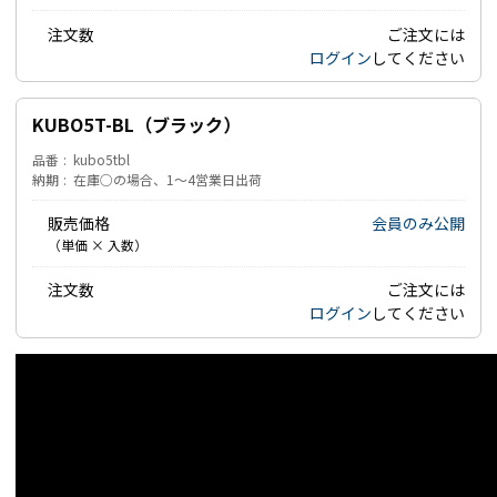
注文数
ご注文には
ログイン
してください
KUBO5T-BL（ブラック）
品番
kubo5tbl
納期
在庫○の場合、1～4営業日出荷
販売価格
会員のみ公開
（単価 × 入数）
注文数
ご注文には
ログイン
してください