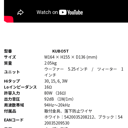
型番
KUBO5T
サイズ
W164 × H155 × D136 (mm)
質量
2.05kg
ウーファー 5.25インチ / ツィーター 1
ユニット
インチ
Hiタップ
30, 15, 6, 3W
Loインピーダンス
16Ω
許容入力
80W （16Ω）
出力音圧
92dB （1W/1m）
周波数帯域
94Hz～20kHz
付属品
取付金具、落下防止ワイヤ
ホワイト：5420035208212、ブラック：54
EANコード
20035209530