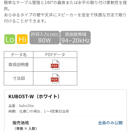
簡単なケーブル管理と140°の垂直または水平の取り付け柔軟性を提
供。
あらゆるタイプの壁や天井にスピーカーを安全で快適な方法で取り
付けることができます。
データ名
PDFデータ
取扱説明書
寸法図
KUBO5T-W（ホワイト）
品番
kubo5tw
納期
在庫○の場合、1～4営業日出荷
販売価格
会員のみ公開
（単価 × 入数）