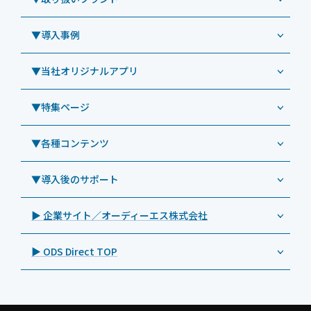
コールセンター
Windowsタブレット TW2A-N9LTA
CRMシステム「カイゼンコール」
▼導入事例
Windowsタブレット TW2A-N9LT
ODS（オーディーエス）
リペアサービス
Windowsタブレット TW2A-E9LT
LG（エルジー）
▼当社オリジナルアプリ
教育機関向けiPad修理パック
導入事例（業務用タブレット、デジタルサイネージほか）
Androidタブレット TA2C-NF8
ViewSonic（ビューソニック）
社内ヘルプデスク代行サービス
事例：業務用タブレット端末
▼特集ページ
Androidタブレット TA2C-NF8BL
PHILIPS（フィリップス）
業務効率化アプリ「NFCオプティマイザー」
教育機関向けiPad管理運用パック
事例：業務用サイネージ・プロジェクター
Androidタブレット TA2C-CS8
DynaScan（ダイナスキャン）
サポート支援アプリ「ログ送信アプリ」
▼各種コンテンツ
教育機関向けICT支援ソリューション
事例：業務用オーディオ・その他AV機器
業務用タブレット
Androidタブレット TA2C-CS8BL
SAMSUNG（サムスン）
MDMアプリ「Tablet Control」
教育機関向けネットワーク機器導入保守
事例：サービス
>特長1：USB Type-Aポート
▼導入後のサポート
Androidタブレット TA2C-DR94G
Goodview（グッドビュー）
特集記事
キッティング
>特長2：microHDMIポート
Androidタブレット TA2C-DR9
Cloudpoint（クラウドポイント）
製品カタログ
▶ 企業サイト／オーディーエス株式会社
自治体向けDXソリューションサービス
>特長3：AC常時給電タイプ
オーディーエスPCカスタマーセンター
Androidタブレット TA2C-M8AC
BenQ（ベンキュー）
プレスリリース
法人向けデバイス買取サービス
>飲食向けタブレット
▶ ODS Direct TOP
Androidタブレット TA2C-M8
Magconn（マグコン）
製品写真
法人向けiPad修理＆デバイス買取サービス
>ホテル向けタブレット
PTJ-MCシリーズ、PDS-MC
LUTRON（ルートロン）
Commercial Audio: Product page(English)
>サイネージ利用タブレット
タブレット周辺機器
BIAMP ／ Apart Audio（バイアンプ）