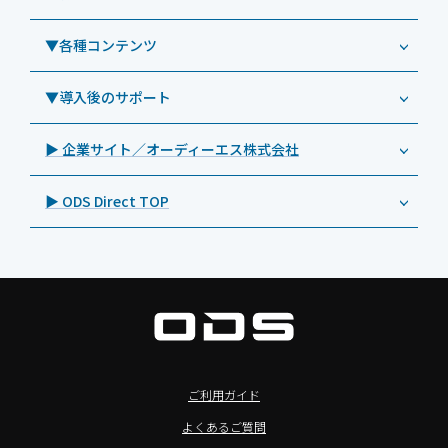
Androidタブレット TA2C-NF8BL
PHILIPS（フィリップス）
業務効率化アプリ「NFCオプティマイザー」
教育機関向けiPad管理運用パック
事例：業務用サイネージ・プロジェクター
Androidタブレット TA2C-CS8
DynaScan（ダイナスキャン）
サポート支援アプリ「ログ送信アプリ」
▼各種コンテンツ
教育機関向けICT支援ソリューション
事例：業務用オーディオ・その他AV機器
業務用タブレット
Androidタブレット TA2C-CS8BL
SAMSUNG（サムスン）
MDMアプリ「Tablet Control」
教育機関向けネットワーク機器導入保守
事例：サービス
>特長1：USB Type-Aポート
▼導入後のサポート
Androidタブレット TA2C-DR94G
Goodview（グッドビュー）
特集記事
キッティング
>特長2：microHDMIポート
Androidタブレット TA2C-DR9
Cloudpoint（クラウドポイント）
製品カタログ
▶ 企業サイト／オーディーエス株式会社
自治体向けDXソリューションサービス
>特長3：AC常時給電タイプ
オーディーエスPCカスタマーセンター
Androidタブレット TA2C-M8AC
BenQ（ベンキュー）
プレスリリース
法人向けデバイス買取サービス
>飲食向けタブレット
▶ ODS Direct TOP
Androidタブレット TA2C-M8
Magconn（マグコン）
製品写真
法人向けiPad修理＆デバイス買取サービス
>ホテル向けタブレット
PTJ-MCシリーズ、PDS-MC
LUTRON（ルートロン）
Commercial Audio: Product page(English)
>サイネージ利用タブレット
タブレット周辺機器
BIAMP ／ Apart Audio（バイアンプ）
>バッテリーレスタブレット
デジタルサイネージ
SpeakerCraft（スピーカークラフト）
>NFCタブレット
デジタルホワイトボード／電子黒板
AIM（エイム）
>TA2C-NF8シリーズ紹介
プロジェクター
MASSIVE（マッシブ）
ご利用ガイド
>Windowsタブレット
商業用オーディオ
Sound Sphere（サウンドスフィア）
よくあるご質問
オーディーエスが選ばれる理由
液晶ディスプレイ／PCモニター
FORVICE（フォービス）