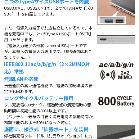
二つのTypeAサイズUSBポートを内蔵
USB3.0×1、USB2.0×1の、２つのTypeAサイズU
SBポートを内蔵しています。
また、電源入力端子が別途独立しているので、本
機を充電中でも、2つのTypeA USBポートがご利
用いただけます。
（電源入力端子の形状はmicroUSBポートです
が、本機への電源入力専用です。USB通信はおこ
なえません。）
IEEE802.11ac/a/b/g/n（2×2MIMO対
応）準拠
無線LANを搭載
伝送速度の高い通信機能で、電波の接続環境の安
定性も図れます。
ロングサイクルバッテリー採用
フル充放電800サイクル経過時点の満充電時の駆
動時間は初期性能の80％以上です。
（バッテリー寿命の目安：満充電時の駆動時間が
初期性能のおよそ50%になった時点）
底面に、接点式「拡張ポート」を装備
弊社製充電クレードル（別売りオプション）に対