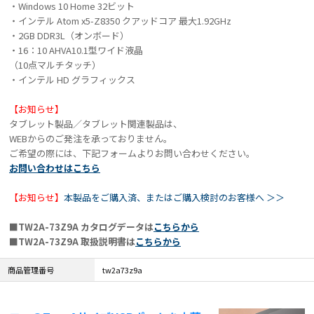
・Windows 10 Home 32ビット
・インテル Atom x5-Z8350 クアッドコア 最大1.92GHz
・2GB DDR3L（オンボード）
・16：10 AHVA10.1型ワイド液晶
（10点マルチタッチ）
・インテル HD グラフィックス
【お知らせ】
タブレット製品／タブレット関連製品は、
WEBからのご発注を承っておりません。
ご希望の際には、下記フォームよりお問い合わせください。
お問い合わせはこちら
【お知らせ】
本製品をご購入済、またはご購入検討のお客様へ ＞＞
■TW2A-73Z9A カタログデータは
こちらから
■TW2A-73Z9A 取扱説明書は
こちらから
商品管理番号
tw2a73z9a