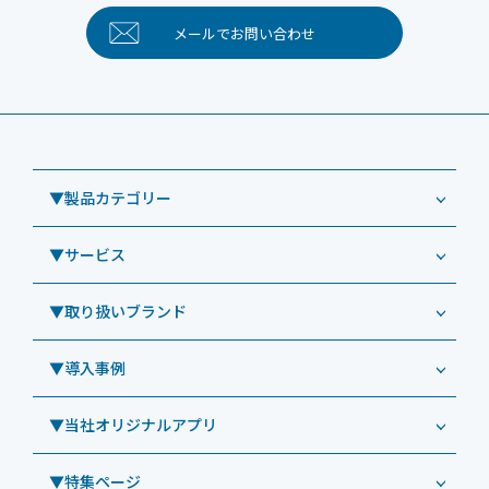
メールで
お問い合わせ
▼製品カテゴリー
▼サービス
業務用タブレット
Windowsタブレット TW2A-NF9LTA
▼取り扱いブランド
コールセンター
Windowsタブレット TW2A-N9LTA
CRMシステム「カイゼンコール」
▼導入事例
Windowsタブレット TW2A-N9LT
ODS（オーディーエス）
リペアサービス
Windowsタブレット TW2A-E9LT
LG（エルジー）
▼当社オリジナルアプリ
教育機関向けiPad修理パック
導入事例（業務用タブレット、デジタルサイネージほか）
Androidタブレット TA2C-NF8
ViewSonic（ビューソニック）
社内ヘルプデスク代行サービス
事例：業務用タブレット端末
▼特集ページ