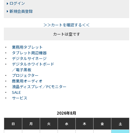
ログイン
新規会員登録
＞＞カートを確認する＜＜
カートは空です
・
業務用タブレット
・
タブレット周辺機器
・
デジタルサイネージ
・
デジタルホワイトボード
／電子黒板
・
プロジェクター
・
商業用オーディオ
・
液晶ディスプレイ／PCモニター
・
SALE
・
サービス
2026年8月
日
月
火
水
木
金
土