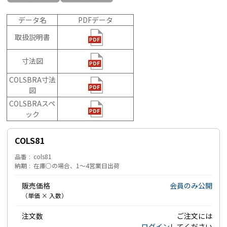
データ名
PDFデータ
取扱説明書
寸法図
COLSBRA寸法
図
COLSBRAスペ
ック
COLS81
品番
cols81
納期
在庫○の場合、1～4営業日出荷
販売価格
会員のみ公開
（単価 × 入数）
注文数
ご注文には
ログイン
してください