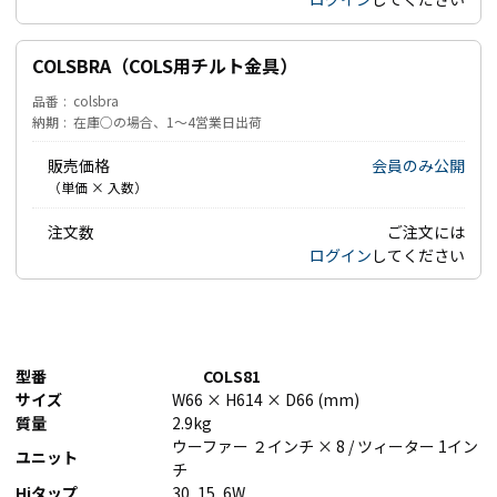
COLSBRA（COLS用チルト金具）
品番
colsbra
納期
在庫○の場合、1～4営業日出荷
販売価格
会員のみ公開
（単価 × 入数）
注文数
ご注文には
ログイン
してください
型番
COLS81
サイズ
W66 × H614 × D66 (mm)
質量
2.9kg
ウーファー ２インチ × 8 / ツィーター 1イン
ユニット
チ
Hiタップ
30, 15, 6W