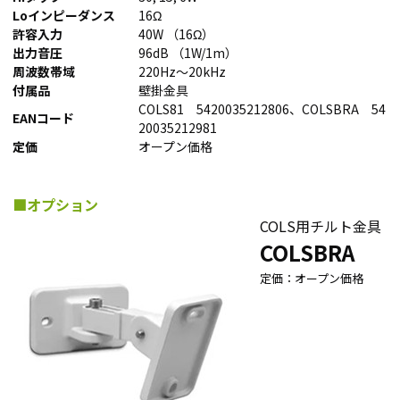
Loインピーダンス
16Ω
許容入力
40W （16Ω）
出力音圧
96dB （1W/1m）
周波数帯域
220Hz～20kHz
付属品
壁掛金具
COLS81 5420035212806、COLSBRA 54
EANコード
20035212981
定価
オープン価格
■オプション
COLS用チルト金具
COLSBRA
定価：オープン価格