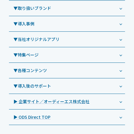
Windowsタブレット TW2A-NF9LTA
▼取り扱いブランド
コールセンター
Windowsタブレット TW2A-N9LTA
CRMシステム「カイゼンコール」
▼導入事例
Windowsタブレット TW2A-N9LT
ODS（オーディーエス）
リペアサービス
Windowsタブレット TW2A-E9LT
LG（エルジー）
▼当社オリジナルアプリ
教育機関向けiPad修理パック
導入事例（業務用タブレット、デジタルサイネージほか）
Androidタブレット TA2C-NF8
ViewSonic（ビューソニック）
社内ヘルプデスク代行サービス
事例：業務用タブレット端末
▼特集ページ
Androidタブレット TA2C-NF8BL
PHILIPS（フィリップス）
業務効率化アプリ「NFCオプティマイザー」
教育機関向けiPad管理運用パック
事例：業務用サイネージ・プロジェクター
Androidタブレット TA2C-CS8
DynaScan（ダイナスキャン）
サポート支援アプリ「ログ送信アプリ」
▼各種コンテンツ
教育機関向けICT支援ソリューション
事例：業務用オーディオ・その他AV機器
業務用タブレット
Androidタブレット TA2C-CS8BL
SAMSUNG（サムスン）
MDMアプリ「Tablet Control」
教育機関向けネットワーク機器導入保守
事例：サービス
>特長1：USB Type-Aポート
▼導入後のサポート
Androidタブレット TA2C-DR94G
Goodview（グッドビュー）
特集記事
キッティング
>特長2：microHDMIポート
Androidタブレット TA2C-DR9
Cloudpoint（クラウドポイント）
製品カタログ
▶ 企業サイト／オーディーエス株式会社
自治体向けDXソリューションサービス
>特長3：AC常時給電タイプ
オーディーエスPCカスタマーセンター
Androidタブレット TA2C-M8AC
BenQ（ベンキュー）
プレスリリース
法人向けデバイス買取サービス
>飲食向けタブレット
▶ ODS Direct TOP
Androidタブレット TA2C-M8
Magconn（マグコン）
製品写真
法人向けiPad修理＆デバイス買取サービス
>ホテル向けタブレット
PTJ-MCシリーズ、PDS-MC
LUTRON（ルートロン）
Commercial Audio: Product page(English)