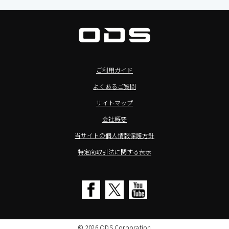
>サイネージ利用タブレット
タブレット周辺機器
BIAMP ／ Apart Audio（バイアンプ）
>バッテリーレスタブレット
デジタルサイネージ
SpeakerCraft（スピーカークラフト）
>NFCタブレット
デジタルホワイトボード／電子黒板
AIM（エイム）
>TA2C-NF8シリーズ紹介
プロジェクター
MASSIVE（マッシブ）
ご利用ガイド
>Windowsタブレット
商業用オーディオ
Sound Sphere（サウンドスフィア）
よくあるご質問
オーディーエスが選ばれる理由
液晶ディスプレイ／PCモニター
FORVICE（フォービス）
サイトマップ
Windows IoT Enterprise LTSC
業務用タブレット・デジタルサイネージSALE
MMK（エムエムケー）
会社概要
TA2C-DR9シリーズ_オリジナル機能
AVAWOOD（アバウッド）
当サイトの個人情報保護方針
TA2C-CS8_カスタマイズメニュー
AURORA（オーロラ）
特定商取引法に関する表示
簡単カスタム設定ツール「EZTools」
CHIEF（チーフ）
MDMによるタブレット一括管理
Honeywell（ハネウェル）
電子ピアノ修理／代行店募集
cino（チノ）
SALE
KOAMTAC（コームタック）
© 2026 ODS Corporation