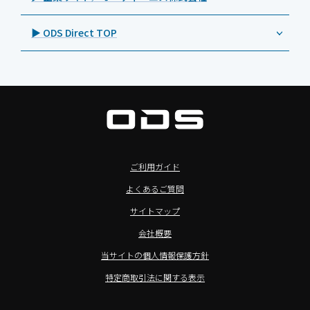
自治体向けDXソリューションサービス
>特長3：AC常時給電タイプ
オーディーエスPCカスタマーセンター
Androidタブレット TA2C-M8AC
BenQ（ベンキュー）
プレスリリース
法人向けデバイス買取サービス
>飲食向けタブレット
▶ ODS Direct TOP
Androidタブレット TA2C-M8
Magconn（マグコン）
製品写真
法人向けiPad修理＆デバイス買取サービス
>ホテル向けタブレット
PTJ-MCシリーズ、PDS-MC
LUTRON（ルートロン）
Commercial Audio: Product page(English)
>サイネージ利用タブレット
タブレット周辺機器
BIAMP ／ Apart Audio（バイアンプ）
>バッテリーレスタブレット
デジタルサイネージ
SpeakerCraft（スピーカークラフト）
>NFCタブレット
デジタルホワイトボード／電子黒板
AIM（エイム）
>TA2C-NF8シリーズ紹介
プロジェクター
MASSIVE（マッシブ）
ご利用ガイド
>Windowsタブレット
商業用オーディオ
Sound Sphere（サウンドスフィア）
よくあるご質問
オーディーエスが選ばれる理由
液晶ディスプレイ／PCモニター
FORVICE（フォービス）
サイトマップ
Windows IoT Enterprise LTSC
業務用タブレット・デジタルサイネージSALE
MMK（エムエムケー）
会社概要
TA2C-DR9シリーズ_オリジナル機能
AVAWOOD（アバウッド）
当サイトの個人情報保護方針
TA2C-CS8_カスタマイズメニュー
AURORA（オーロラ）
特定商取引法に関する表示
簡単カスタム設定ツール「EZTools」
CHIEF（チーフ）
MDMによるタブレット一括管理