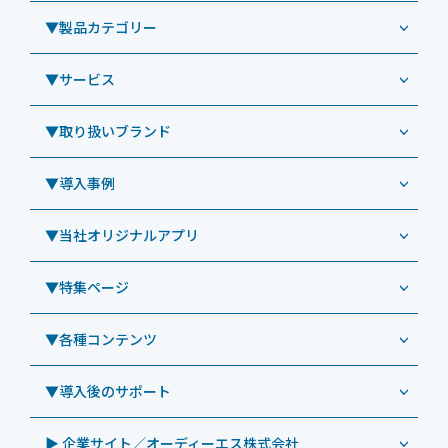
▼製品カテゴリー
▼サービス
業務用タブレット
Windowsタブレット TW2A-NF9LTA
▼取り扱いブランド
コールセンター
Windowsタブレット TW2A-N9LTA
CRMシステム「カイゼンコール」
▼導入事例
Windowsタブレット TW2A-N9LT
ODS（オーディーエス）
リペアサービス
Windowsタブレット TW2A-E9LT
LG（エルジー）
▼当社オリジナルアプリ
教育機関向けiPad修理パック
導入事例（業務用タブレット、デジタルサイネージほか）
Androidタブレット TA2C-NF8
ViewSonic（ビューソニック）
社内ヘルプデスク代行サービス
事例：業務用タブレット端末
▼特集ページ
Androidタブレット TA2C-NF8BL
PHILIPS（フィリップス）
業務効率化アプリ「NFCオプティマイザー」
教育機関向けiPad管理運用パック
事例：業務用サイネージ・プロジェクター
Androidタブレット TA2C-CS8
DynaScan（ダイナスキャン）
サポート支援アプリ「ログ送信アプリ」
▼各種コンテンツ
教育機関向けICT支援ソリューション
事例：業務用オーディオ・その他AV機器
業務用タブレット
Androidタブレット TA2C-CS8BL
SAMSUNG（サムスン）
MDMアプリ「Tablet Control」
教育機関向けネットワーク機器導入保守
事例：サービス
>特長1：USB Type-Aポート
▼導入後のサポート
Androidタブレット TA2C-DR94G
Goodview（グッドビュー）
特集記事
キッティング
>特長2：microHDMIポート
Androidタブレット TA2C-DR9
Cloudpoint（クラウドポイント）
製品カタログ
▶ 企業サイト／オーディーエス株式会社