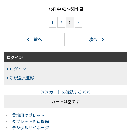
76
件中 41〜60件目
1
2
3
4
ログイン
ログイン
新規会員登録
＞＞カートを確認する＜＜
カートは空です
・
業務用タブレット
・
タブレット周辺機器
・
デジタルサイネージ