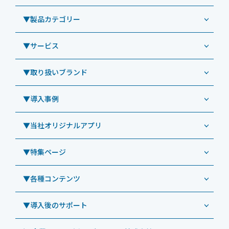
▼製品カテゴリー
▼サービス
業務用タブレット
Windowsタブレット TW2A-NF9LTA
▼取り扱いブランド
コールセンター
Windowsタブレット TW2A-N9LTA
CRMシステム「カイゼンコール」
▼導入事例
Windowsタブレット TW2A-N9LT
ODS（オーディーエス）
リペアサービス
Windowsタブレット TW2A-E9LT
LG（エルジー）
▼当社オリジナルアプリ
教育機関向けiPad修理パック
導入事例（業務用タブレット、デジタルサイネージほか）
Androidタブレット TA2C-NF8
ViewSonic（ビューソニック）
社内ヘルプデスク代行サービス
事例：業務用タブレット端末
▼特集ページ
Androidタブレット TA2C-NF8BL
PHILIPS（フィリップス）
業務効率化アプリ「NFCオプティマイザー」
教育機関向けiPad管理運用パック
事例：業務用サイネージ・プロジェクター
Androidタブレット TA2C-CS8
DynaScan（ダイナスキャン）
サポート支援アプリ「ログ送信アプリ」
▼各種コンテンツ
教育機関向けICT支援ソリューション
事例：業務用オーディオ・その他AV機器
業務用タブレット
Androidタブレット TA2C-CS8BL
SAMSUNG（サムスン）
MDMアプリ「Tablet Control」
教育機関向けネットワーク機器導入保守
事例：サービス
>特長1：USB Type-Aポート
▼導入後のサポート
Androidタブレット TA2C-DR94G
Goodview（グッドビュー）
特集記事
キッティング
>特長2：microHDMIポート
Androidタブレット TA2C-DR9
Cloudpoint（クラウドポイント）
製品カタログ