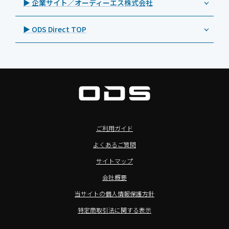
▶ 企業サイト／オーディーエス株式会社
自治体向けDXソリューションサービス
>特長3：AC常時給電タイプ
オーディーエスPCカスタマーセンター
Androidタブレット TA2C-M8AC
BenQ（ベンキュー）
プレスリリース
法人向けデバイス買取サービス
>飲食向けタブレット
▶ ODS Direct TOP
Androidタブレット TA2C-M8
Magconn（マグコン）
製品写真
法人向けiPad修理＆デバイス買取サービス
>ホテル向けタブレット
PTJ-MCシリーズ、PDS-MC
LUTRON（ルートロン）
Commercial Audio: Product page(English)
>サイネージ利用タブレット
タブレット周辺機器
BIAMP ／ Apart Audio（バイアンプ）
>バッテリーレスタブレット
デジタルサイネージ
SpeakerCraft（スピーカークラフト）
>NFCタブレット
デジタルホワイトボード／電子黒板
AIM（エイム）
>TA2C-NF8シリーズ紹介
プロジェクター
MASSIVE（マッシブ）
ご利用ガイド
>Windowsタブレット
商業用オーディオ
Sound Sphere（サウンドスフィア）
よくあるご質問
オーディーエスが選ばれる理由
液晶ディスプレイ／PCモニター
FORVICE（フォービス）
サイトマップ
Windows IoT Enterprise LTSC
業務用タブレット・デジタルサイネージSALE
MMK（エムエムケー）
会社概要
TA2C-DR9シリーズ_オリジナル機能
AVAWOOD（アバウッド）
当サイトの個人情報保護方針
TA2C-CS8_カスタマイズメニュー
AURORA（オーロラ）
特定商取引法に関する表示
簡単カスタム設定ツール「EZTools」
CHIEF（チーフ）